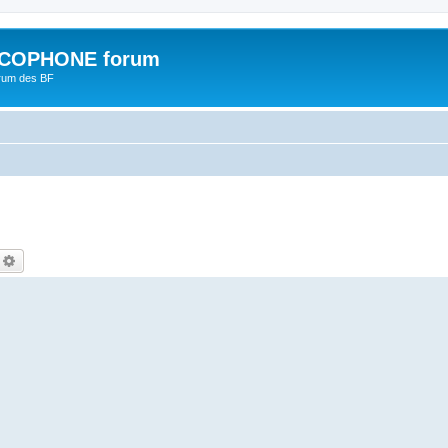
COPHONE forum
orum des BF
echercher
Recherche avancée