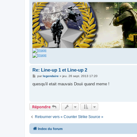
Re: Line-up 1 et Line-up 2
M
par
legendaire
»
jeu. 26 sept. 2013 17:20
e
s
quesqu'il etait mauvais Douii quand meme !
s
a
g
e
Répondre
Retourner vers « Counter Strike Source »
Index du forum