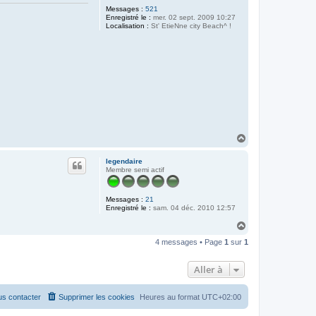
~
Messages :
521
S
Enregistré le :
mer. 02 sept. 2009 10:27
Localisation :
St' EtieNne city Beach^ !
H
a
u
legendaire
t
Membre semi actif
Messages :
21
Enregistré le :
sam. 04 déc. 2010 12:57
H
a
4 messages • Page
1
sur
1
u
t
Aller à
s contacter
Supprimer les cookies
Heures au format
UTC+02:00