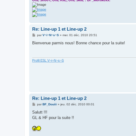
Re: Line-up 1 et Line-up 2
M
par
V~i~N~s~S
»
mer. 01 déc. 2010 20:51
e
s
Bienvenue parmis nous! Bonne chance pour la suite!
s
a
g
e
Profil ESL V~i~N~s~S
Re: Line-up 1 et Line-up 2
M
par
BF_Douiii
»
jeu. 02 déc. 2010 00:01
e
s
Salutt !!!
s
GL & HF pour la suite !!
a
g
e