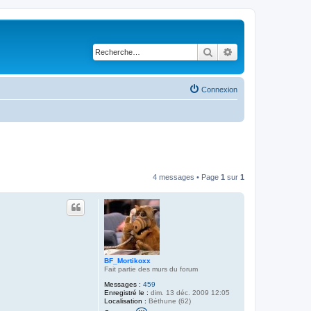
Rechercher
Recherche avancé
Connexion
4 messages • Page
1
sur
1
BF_Mortikoxx
Fait partie des murs du forum
Messages :
459
Enregistré le :
dim. 13 déc. 2009 12:05
Localisation :
Béthune (62)
C