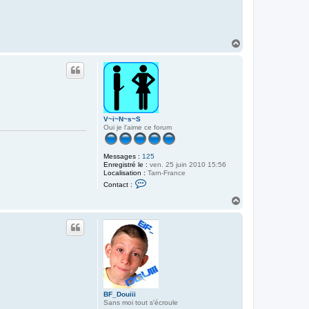
H
a
u
t
V~i~N~s~S
Oui je l'aime ce forum
Messages :
125
Enregistré le :
ven. 25 juin 2010 15:56
Localisation :
Tarn-France
C
Contact :
o
n
H
t
a
a
u
c
t
t
e
r
V
~
i
~
N
BF_Douiii
~
Sans moi tout s'écroule
s