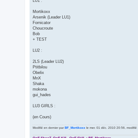
LU1 :
Mortikoxx
Arsenik (Leader LU1)
Fornicator
Choucroute
Bob
+ TEST
LU2 :
2LS (Leader LU2)
Ptitbilou
Obelix
MnX
Shaka
mokona
gui_hades
LU3 GIRLS :
(en Cours)
Modifié en dernier par
BF_Mortikoxx
le mer. 01 déc. 2010 20:56, modifié 1
OnE ShooT, OnE KilL, OnE SkilL : BF_Mortikoxx.