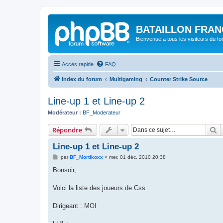
BATAILLON FRAN
Bienvenue a tous les visiteurs du f
Accès rapide
FAQ
Index du forum
Multigaming
Counter Strike Source
Line-up 1 et Line-up 2
Modérateur :
BF_Moderateur
R
Répondre
Line-up 1 et Line-up 2
M
par
BF_Mortikoxx
»
mer. 01 déc. 2010 20:38
e
s
Bonsoir,
s
a
g
Voici la liste des joueurs de Css :
e
Dirigeant : MOI