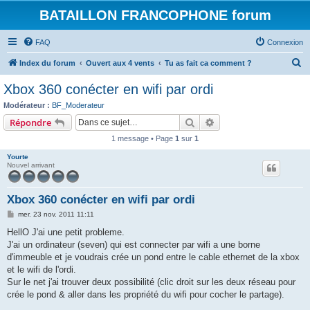
BATAILLON FRANCOPHONE forum
FAQ
Connexion
R
Index du forum
Ouvert aux 4 vents
Tu as fait ca comment ?
e
Xbox 360 conécter en wifi par ordi
c
Modérateur :
BF_Moderateur
h
Rechercher
Recherche avancée
Répondre
e
1 message • Page
1
sur
1
r
Yourte
c
Nouvel arrivant
h
e
Xbox 360 conécter en wifi par ordi
r
M
mer. 23 nov. 2011 11:11
e
s
HellO J'ai une petit probleme.
s
J'ai un ordinateur (seven) qui est connecter par wifi a une borne
a
g
d'immeuble et je voudrais crée un pond entre le cable ethernet de la xbox
e
et le wifi de l'ordi.
Sur le net j'ai trouver deux possibilité (clic droit sur les deux réseau pour
crée le pond & aller dans les propriété du wifi pour cocher le partage).