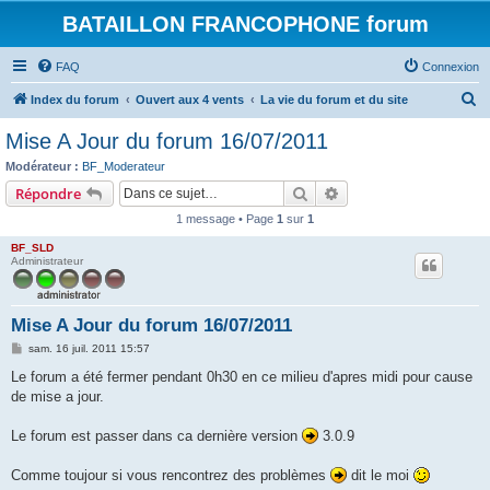
BATAILLON FRANCOPHONE forum
FAQ
Connexion
R
Index du forum
Ouvert aux 4 vents
La vie du forum et du site
e
Mise A Jour du forum 16/07/2011
c
Modérateur :
BF_Moderateur
h
Rechercher
Recherche avancée
Répondre
e
1 message • Page
1
sur
1
r
BF_SLD
c
Administrateur
h
e
Mise A Jour du forum 16/07/2011
r
M
sam. 16 juil. 2011 15:57
e
s
Le forum a été fermer pendant 0h30 en ce milieu d'apres midi pour cause
s
de mise a jour.
a
g
e
Le forum est passer dans ca dernière version
3.0.9
Comme toujour si vous rencontrez des problèmes
dit le moi