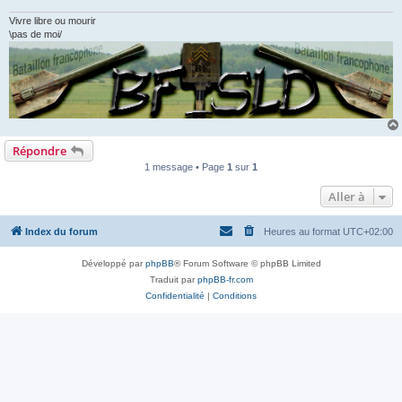
Vivre libre ou mourir
\pas de moi/
Répondre
1 message • Page
1
sur
1
Aller à
Index du forum
Heures au format
UTC+02:00
Développé par
phpBB
® Forum Software © phpBB Limited
Traduit par
phpBB-fr.com
Confidentialité
|
Conditions