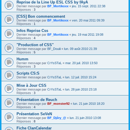
Reprise de la Line Up ESL CSS by fAyA
Dernier message par
BF_Mortikoxx
«
jeu. 15 sept. 2011 22:38
Réponses :
3
[CSS] Bon commencement
Dernier message par
BF_Mortikoxx
«
ven. 20 mai 2011 09:39
Réponses :
1
Infos Reprise Css
Dernier message par
BF_Mortikoxx
«
jeu. 19 mai 2011 19:08
Réponses :
4
"Production of CSS"
Dernier message par
BF_Douiii
«
lun. 09 août 2010 21:39
Réponses :
5
Humm
Dernier message par
CrYsSTaL
«
mar. 20 juil. 2010 13:50
Réponses :
3
Scripts CS:S
Dernier message par
CrYsSTaL
«
lun. 12 juil. 2010 15:24
Mise à Jour CSS
Dernier message par
CrYsSTaL
«
lun. 28 juin 2010 23:18
Réponses :
3
Présentation de Reuch
Dernier message par
BF_monster92
«
lun. 21 juin 2010 18:20
Réponses :
4
Présentation SeVeN
Dernier message par
BF_Djéry_@
«
lun. 21 juin 2010 13:08
Réponses :
8
Fiche ClanCalendar