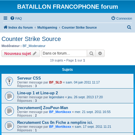
BATAILLON FRANCOPHONE forum
FAQ
Connexion
R
Index du forum
Multigaming
Counter Strike Source
e
Counter Strike Source
c
Modérateur :
BF_Moderateur
h
Rechercher
Recherche avanc
Nouveau sujet
e
19 sujets • Page
1
sur
1
r
Sujets
c
Serveur CSS
h
Dernier message par
BF_SLD
«
sam. 04 juin 2011 11:17
e
Réponses :
3
r
Line-up 1 et Line-up 2
Dernier message par
legendaire
«
jeu. 26 sept. 2013 17:20
Réponses :
3
[recrutement] ZouPeur-Man
Dernier message par
BF_Mortikoxx
«
mer. 21 sept. 2011 16:55
Réponses :
2
Recrutement Css 0n Fiche a remplire ici.
Dernier message par
BF_Mortikoxx
«
sam. 17 sept. 2011 11:21
Réponses :
1