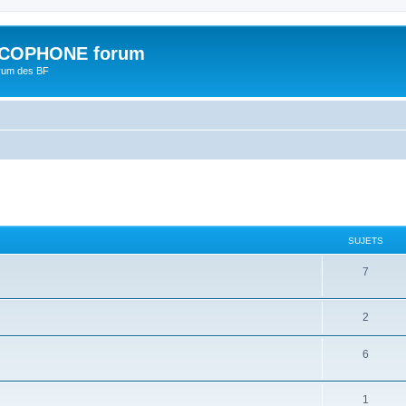
COPHONE forum
orum des BF
SUJETS
7
2
6
1