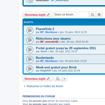
Modérateur :
BF_Moderateur
Recher
Re
Nouveau sujet
SUJETS
PlanetSide 2
par
BF_Mortikoxx
»
jeu. 31 janv. 2013 11:25
Réductions jeux steams
par
BF_monster92
»
dim. 28 nov. 2010 02:40
Portal gratuit jusqu'au 20 septembre 2011
par
Xtrem
»
dim. 18 sept. 2011 19:37
Borderlands
par
BF_Mortikoxx
»
lun. 29 août 2011 13:25
Week-end gratuit pour Brink
par
KingHHH
»
jeu. 04 août 2011 22:44
Nouveau sujet
Retourner à l’index du forum
PERMISSIONS DU FORUM
Vous
ne pouvez pas
poster de nouveaux sujets
Vous
ne pouvez pas
répondre aux sujets