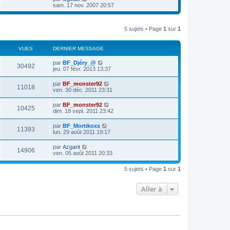
r
n
e
o
sam. 17 nov. 2007 20:57
m
i
d
i
e
e
e
r
s
r
r
l
s
m
n
5 sujets • Page
1
sur
1
e
a
e
i
d
g
s
e
e
e
s
r
r
VUES
DERNIER MESSAGE
a
m
n
g
e
i
par
BF_Djéry_@
e
s
30492
e
jeu. 07 févr. 2013 13:37
s
r
a
m
par
BF_monster92
g
e
11018
ven. 30 déc. 2011 23:31
e
s
s
a
par
BF_monster92
10425
g
dim. 18 sept. 2011 23:42
e
par
BF_Mortikoxx
11393
lun. 29 août 2011 19:17
par
Azgarit
14906
ven. 05 août 2011 20:33
5 sujets • Page
1
sur
1
Aller à