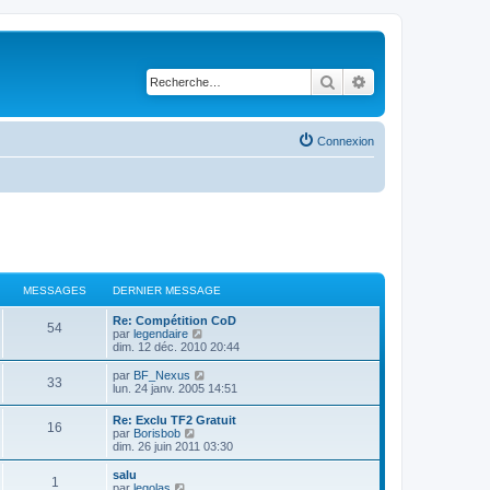
Rechercher
Recherche avancé
Connexion
MESSAGES
DERNIER MESSAGE
Re: Compétition CoD
54
V
par
legendaire
o
dim. 12 déc. 2010 20:44
i
r
V
par
BF_Nexus
33
l
o
lun. 24 janv. 2005 14:51
e
i
d
r
Re: Exclu TF2 Gratuit
e
16
l
V
par
Borisbob
r
e
o
dim. 26 juin 2011 03:30
n
d
i
i
e
r
salu
e
r
1
l
V
par
legolas