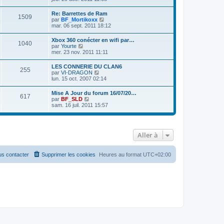
d
s
i
e
e
s
r
r
Re: Barrettes de Ram
r
a
1509
l
m
V
par
BF_Mortikoxx
n
g
e
e
o
mar. 06 sept. 2011 18:12
i
e
d
s
i
e
e
s
r
r
Xbox 360 conécter en wifi par…
r
a
1040
l
m
V
par
Yourte
n
g
e
e
o
mer. 23 nov. 2011 11:11
i
e
d
s
i
e
e
s
r
r
LES CONNERIE DU CLAN6
r
a
255
l
m
V
par
VI-DRAGON
n
g
e
e
o
lun. 15 oct. 2007 02:14
i
e
d
s
i
e
e
s
r
r
Mise A Jour du forum 16/07/20…
r
a
617
l
m
V
par
BF_SLD
n
g
e
e
o
sam. 16 juil. 2011 15:57
i
e
d
s
i
e
e
s
r
r
r
a
l
m
n
g
e
e
i
e
Aller à
d
s
e
e
s
r
r
a
m
n
g
s contacter
Supprimer les cookies
Heures au format
UTC+02:00
e
i
e
s
e
s
r
a
m
g
e
e
s
s
a
g
e