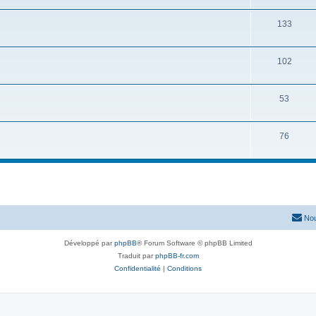
133
102
53
76
Nou
Développé par
phpBB
® Forum Software © phpBB Limited
Traduit par
phpBB-fr.com
Confidentialité
|
Conditions