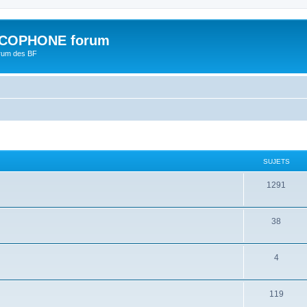
COPHONE forum
orum des BF
SUJETS
1291
38
4
119