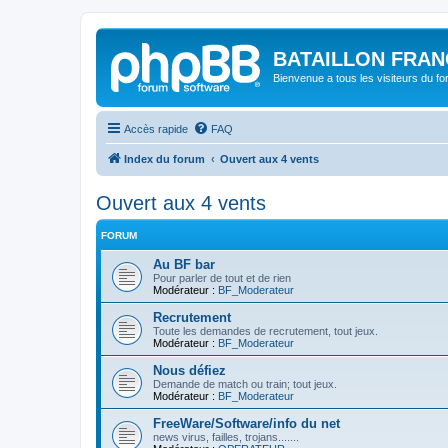
BATAILLON FRAN
Bienvenue a tous les visiteurs du f
Accès rapide
FAQ
Index du forum
Ouvert aux 4 vents
Ouvert aux 4 vents
FORUM
Au BF bar
Pour parler de tout et de rien
Modérateur :
BF_Moderateur
Recrutement
Toute les demandes de recrutement, tout jeux.
Modérateur :
BF_Moderateur
Nous défiez
Demande de match ou train; tout jeux.
Modérateur :
BF_Moderateur
FreeWare/Software/info du net
news virus, failles, trojans.......