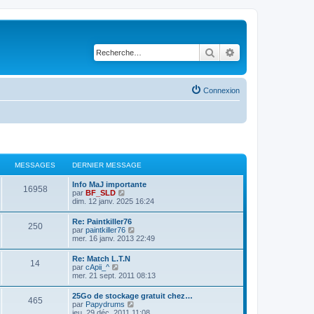
Rechercher
Recherche avancé
Connexion
MESSAGES
DERNIER MESSAGE
Info MaJ importante
16958
V
par
BF_SLD
o
dim. 12 janv. 2025 16:24
i
r
Re: Paintkiller76
250
l
V
par
paintkiller76
e
o
mer. 16 janv. 2013 22:49
d
i
e
r
Re: Match L.T.N
r
14
l
V
par
cApii_^
n
e
o
mer. 21 sept. 2011 08:13
i
d
i
e
e
r
r
25Go de stockage gratuit chez…
r
465
l
m
V
par
Papydrums
n
e
e
o
jeu. 29 déc. 2011 11:08
i