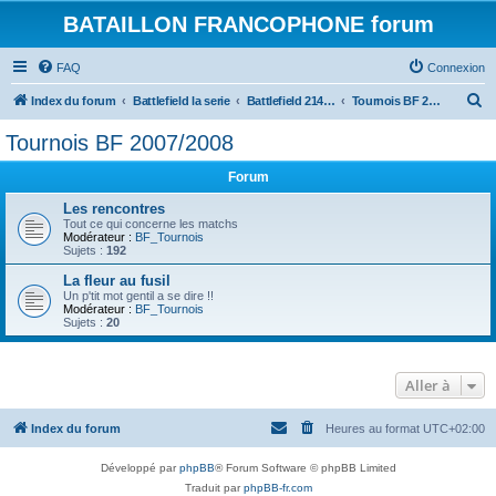
BATAILLON FRANCOPHONE forum
FAQ
Connexion
R
Index du forum
Battlefield la serie
Battlefield 2142: addon et mod
Tournois BF 2007/2008
e
Tournois BF 2007/2008
c
Forum
h
e
Les rencontres
Tout ce qui concerne les matchs
r
Modérateur :
BF_Tournois
Sujets :
192
c
La fleur au fusil
h
Un p'tit mot gentil a se dire !!
Modérateur :
BF_Tournois
e
Sujets :
20
r
Aller à
Index du forum
Heures au format
UTC+02:00
Développé par
phpBB
® Forum Software © phpBB Limited
Traduit par
phpBB-fr.com