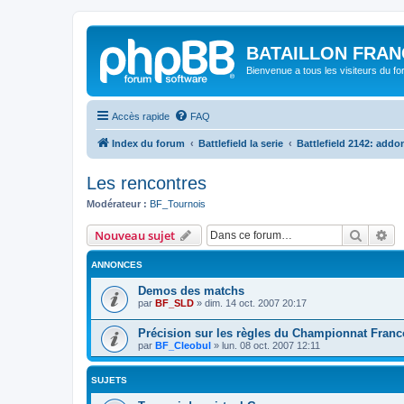
BATAILLON FRAN
Bienvenue a tous les visiteurs du f
Accès rapide
FAQ
Index du forum
Battlefield la serie
Battlefield 2142: addo
Les rencontres
Modérateur :
BF_Tournois
Recher
Re
Nouveau sujet
ANNONCES
Demos des matchs
par
BF_SLD
»
dim. 14 oct. 2007 20:17
Précision sur les règles du Championnat Fran
par
BF_Cleobul
»
lun. 08 oct. 2007 12:11
SUJETS