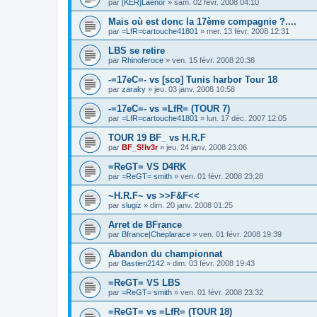
par
[KER]Laenor
»
sam. 02 févr. 2008 04:10
Mais où est donc la 17ème compagnie ?....
par
=LfR=cartouche41801
»
mer. 13 févr. 2008 12:31
LBS se retire
par
Rhinoferoce
»
ven. 15 févr. 2008 20:38
-=17eC=- vs [sco] Tunis harbor Tour 18
par
zaraky
»
jeu. 03 janv. 2008 10:58
-=17eC=- vs =LfR= (TOUR 7)
par
=LfR=cartouche41801
»
lun. 17 déc. 2007 12:05
TOUR 19 BF_ vs H.R.F
par
BF_S!lv3r
»
jeu. 24 janv. 2008 23:06
=ReGT= VS D4RK
par
=ReGT= smith
»
ven. 01 févr. 2008 23:28
~H.R.F~ vs >>F&F<<
par
slugiz
»
dim. 20 janv. 2008 01:25
Arret de BFrance
par
Bfrance|Cheplarace
»
ven. 01 févr. 2008 19:39
Abandon du championnat
par
Bastien2142
»
dim. 03 févr. 2008 19:43
=ReGT= VS LBS
par
=ReGT= smith
»
ven. 01 févr. 2008 23:32
=ReGT= vs =LfR= (TOUR 18)