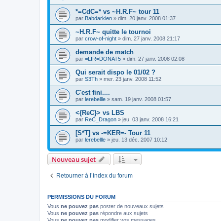
*=CdC=* vs ~H.R.F~ tour 11
par
Babdarkien
»
dim. 20 janv. 2008 01:37
~H.R.F~ quitte le tournoi
par
crow-of-night
»
dim. 27 janv. 2008 21:17
demande de match
par
=LfR=DONAT5
»
dim. 27 janv. 2008 02:08
Qui serait dispo le 01/02 ?
par
S3Th
»
mer. 23 janv. 2008 11:52
C'est fini....
par
lerebellle
»
sam. 19 janv. 2008 01:57
<{ReC}> vs LBS
par
ReC_Dragon
»
jeu. 03 janv. 2008 16:21
[S*T] vs -=KER=- Tour 11
par
lerebellle
»
jeu. 13 déc. 2007 10:12
Nouveau sujet
Retourner à l’index du forum
PERMISSIONS DU FORUM
Vous
ne pouvez pas
poster de nouveaux sujets
Vous
ne pouvez pas
répondre aux sujets
Vous
ne pouvez pas
modifier vos messages