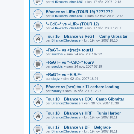
par
=LfR=cartouche41801
»
lun. 17 déc. 2007 12:18
Bfrance vs LfR= (TOUR 19) ???????
par
=LfR=cartouche41801
»
sam. 02 févr. 2008 12:43
*=CdC=* vs =LfR= (TOUR 12)
par
=LfR=cartouche41801
»
lun. 17 déc. 2007 12:07
Tour 16 _ Bfrance vs ReGT _ Camp Gibraltar
par
Bfrance|Cheplarace
»
lun. 19 nov. 2007 18:10
=ReGT= vs <{rec}> tour11
par
suedois
»
sam. 24 nov. 2007 07:22
=ReGT= vs *=CdC=* tour9
par
suedois
»
sam. 24 nov. 2007 07:19
=ReGT= vs ~H.R.F~
par
slugiz
»
dim. 02 déc. 2007 16:24
Bfrance vs [sco] tour 11 cerbere landing
par
zaraky
»
sam. 15 déc. 2007 12:27
Tour 10 _ Bfrance vs CDC_ Camp Gibraltar
par
Bfrance|Cheplarace
»
ven. 30 nov. 2007 15:38
Tour 18 _ Bfrance vs HRF _ Tunis Harbor
par
Bfrance|Cheplarace
»
lun. 19 nov. 2007 18:11
Tour 17 _ Bfrance vs BF _ Belgrade
par
Bfrance|Cheplarace
»
lun. 19 nov. 2007 18:11