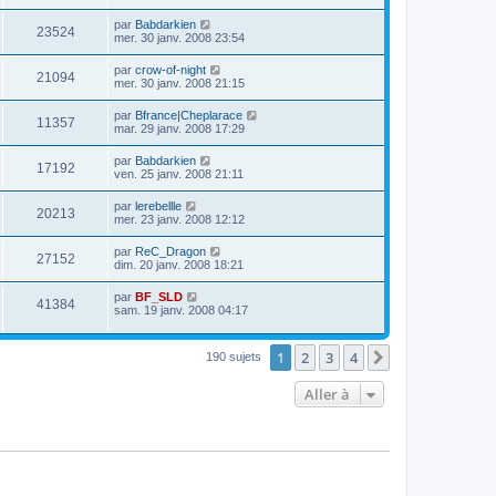
par
Babdarkien
23524
mer. 30 janv. 2008 23:54
par
crow-of-night
21094
mer. 30 janv. 2008 21:15
par
Bfrance|Cheplarace
11357
mar. 29 janv. 2008 17:29
par
Babdarkien
17192
ven. 25 janv. 2008 21:11
par
lerebellle
20213
mer. 23 janv. 2008 12:12
par
ReC_Dragon
27152
dim. 20 janv. 2008 18:21
par
BF_SLD
41384
sam. 19 janv. 2008 04:17
1
2
3
4
Suivante
190 sujets
Aller à