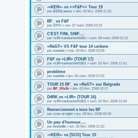
-=KER=- vs >>F&F<< Tour 19
par
[KER]Laenor
»
dim. 03 févr. 2008 21:52
BF_ vs F&F
par
S3Th
»
ven. 07 mars 2008 23:23
C'EST FINI, SNIF....
par
=LfR=cartouche41801
»
sam. 08 mars 2008 02:22
=ReGT= VS F&F tour 14 cerbere
par
suedois
»
mar. 19 févr. 2008 03:59
F&F vs =LfR= (TOUR 17)
par
=LfR=cartouche41801
»
sam. 02 févr. 2008 12:41
problème
par
suedois
»
jeu. 06 mars 2008 07:52
TOUR 15 BF_ vs =ReGT= sur Belgrade
par
BF_S!lv3r
»
dim. 03 févr. 2008 22:27
D4RK vs =LfR= (TOUR 16)
par
=LfR=cartouche41801
»
sam. 02 févr. 2008 12:40
Remerciement a tous les BF
par
crow-of-night
»
jeu. 28 févr. 2008 00:59
Un peu d'humour.....
par
lerebellle
»
lun. 25 févr. 2008 21:22
-=KER=- vs [SCO] Tour 15