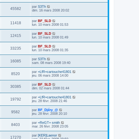
par
S3Th
45582
dim. 16 mars 2008 20:02
par
BF_SLD
11418
lun. 10 mars 2008 01:53
par
BF_SLD
12415
lun. 10 mars 2008 01:49
par
BF_SLD
33235
lun. 10 mars 2008 01:35
par
S3Th
16085
sam. 08 mars 2008 19:40
par
=LfR=cartouche41801
8520
jeu. 06 mars 2008 14:00
par
BF_SLD
30385
dim. 02 mars 2008 01:44
par
=LfR=cartouche41801
19792
jeu. 28 févr. 2008 21:46
par
BF_Djéry_@
9582
jeu. 28 févr. 2008 20:10
par
=ReGT= smith
8403
mar. 26 févr. 2008 23:05
par
[KER]Laenor
17270