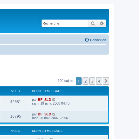
Rechercher
Recherche avancé
Connexion
1
2
3
4
Suivante
190 sujets
VUES
DERNIER MESSAGE
par
BF_SLD
42681
sam. 19 janv. 2008 04:45
par
BF_SLD
16795
mar. 20 nov. 2007 23:56
VUES
DERNIER MESSAGE