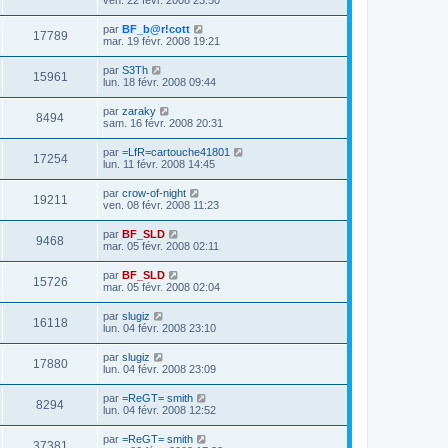
ven. 22 févr. 2008 23:50
par
BF_b@r!cott
17789
mar. 19 févr. 2008 19:21
par
S3Th
15961
lun. 18 févr. 2008 09:44
par
zaraky
8494
sam. 16 févr. 2008 20:31
par
=LfR=cartouche41801
17254
lun. 11 févr. 2008 14:45
par
crow-of-night
19211
ven. 08 févr. 2008 11:23
par
BF_SLD
9468
mar. 05 févr. 2008 02:11
par
BF_SLD
15726
mar. 05 févr. 2008 02:04
par
slugiz
16118
lun. 04 févr. 2008 23:10
par
slugiz
17880
lun. 04 févr. 2008 23:09
par
=ReGT= smith
8294
lun. 04 févr. 2008 12:52
par
=ReGT= smith
37381