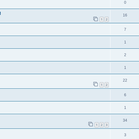
0
M
16
1
2
7
1
2
1
22
1
2
6
1
34
1
2
3
3