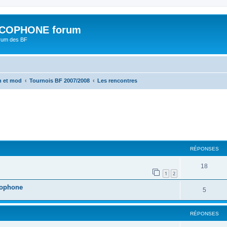
COPHONE forum
orum des BF
n et mod
Tournois BF 2007/2008
Les rencontres
cher
cherche avancée
RÉPONSES
18
1
2
cophone
5
RÉPONSES