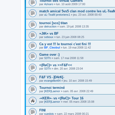
Tournoi des virtual Gamers
par
Azkaro
»
lun. 10 août 2009 17:00
match amical 5vs5 clan mod contre les uL-Tea
par
uL-TeaM pretoriens1
»
jeu. 23 oct. 2008 00:43
tournoi [sco] titan
par
detruction
»
sam. 19 juil. 2008 13:35
=JtK= vs BF
par
seboux
»
lun. 23 juin 2008 08:25
Ca y est !!! le tournoi c'est fini !!!
par
BF_Cleobul
»
lun. 19 mai 2008 11:42
Game over :)
par
S3Th
»
sam. 17 mai 2008 11:58
<(ReC)> vs >>F&F<<
par
S3Th
»
dim. 20 avr. 2008 23:04
F&F VS -]D4rK[-
par
evangelion64
»
jeu. 10 avr. 2008 15:49
Tournoi terminé
par
[KER]Laenor
»
sam. 05 avr. 2008 22:49
-=KER=- vs <(ReC)> Tour 16
par
[KER]Laenor
»
mer. 05 mars 2008 15:08
FINI
par
suedois
»
sam. 22 mars 2008 00:21