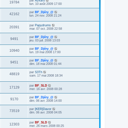
par
Azkaro
19784
lun. 10 août 2009 17:00
par
BF_Djéry_@
42162
lun. 24 nov. 2008 21:24
par
Papydrums
20391
mar. 07 oct. 2008 22:58
par
BF_Djéry_@
9491
jeu. 03 juil. 2008 13:03
par
BF_Djéry_@
10940
lun. 19 mai 2008 17:00
par
BF_Djéry_@
9451
dim. 18 mai 2008 01:44
par
S3Th
48819
sam. 17 mai 2008 18:34
par
BF_SLD
17129
mer. 16 avr. 2008 00:28
par
BF_Djéry_@
9170
dim. 06 avr. 2008 14:00
par
[KER]Davor
73519
dim. 06 avr. 2008 04:05
par
BF_SLD
12303
mer. 26 mars 2008 00:25