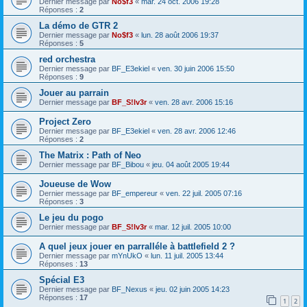
Dernier message par
No$f3
«
mar. 24 oct. 2006 19:28
Réponses :
2
La démo de GTR 2
Dernier message par
No$f3
«
lun. 28 août 2006 19:37
Réponses :
5
red orchestra
Dernier message par
BF_E3ekiel
«
ven. 30 juin 2006 15:50
Réponses :
9
Jouer au parrain
Dernier message par
BF_S!lv3r
«
ven. 28 avr. 2006 15:16
Project Zero
Dernier message par
BF_E3ekiel
«
ven. 28 avr. 2006 12:46
Réponses :
2
The Matrix : Path of Neo
Dernier message par
BF_Bibou
«
jeu. 04 août 2005 19:44
Joueuse de Wow
Dernier message par
BF_empereur
«
ven. 22 juil. 2005 07:16
Réponses :
3
Le jeu du pogo
Dernier message par
BF_S!lv3r
«
mar. 12 juil. 2005 10:00
A quel jeux jouer en parralléle à battlefield 2 ?
Dernier message par
mYnUkO
«
lun. 11 juil. 2005 13:44
Réponses :
13
Spécial E3
Dernier message par
BF_Nexus
«
jeu. 02 juin 2005 14:23
Réponses :
17
1
2