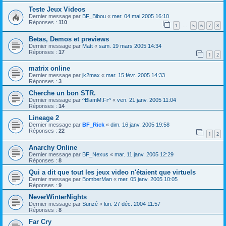
Teste Jeux Videos
Dernier message par
BF_Bibou
«
mer. 04 mai 2005 16:10
Réponses :
110
1
5
6
7
8
…
Betas, Demos et previews
Dernier message par
Matt
«
sam. 19 mars 2005 14:34
Réponses :
17
1
2
matrix online
Dernier message par
jk2max
«
mar. 15 févr. 2005 14:33
Réponses :
3
Cherche un bon STR.
Dernier message par
^BlamM.Fr^
«
ven. 21 janv. 2005 11:04
Réponses :
14
Lineage 2
Dernier message par
BF_Rick
«
dim. 16 janv. 2005 19:58
Réponses :
22
1
2
Anarchy Online
Dernier message par
BF_Nexus
«
mar. 11 janv. 2005 12:29
Réponses :
8
Qui a dit que tout les jeux video n'étaient que virtuels
Dernier message par
BomberMan
«
mer. 05 janv. 2005 10:05
Réponses :
9
NeverWinterNights
Dernier message par
Sunzé
«
lun. 27 déc. 2004 11:57
Réponses :
8
Far Cry