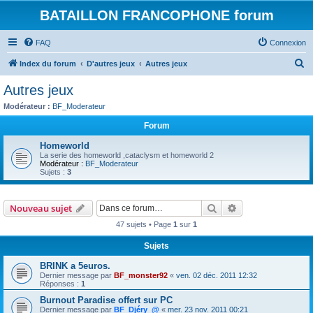
BATAILLON FRANCOPHONE forum
FAQ
Connexion
R
Index du forum
D'autres jeux
Autres jeux
e
Autres jeux
c
Modérateur :
BF_Moderateur
h
Forum
e
Homeworld
r
La serie des homeworld ,cataclysm et homeworld 2
Modérateur :
BF_Moderateur
c
Sujets :
3
h
e
Rechercher
Recherche avanc
Nouveau sujet
r
47 sujets • Page
1
sur
1
Sujets
BRINK a 5euros.
Dernier message par
BF_monster92
«
ven. 02 déc. 2011 12:32
Réponses :
1
Burnout Paradise offert sur PC
Dernier message par
BF_Djéry_@
«
mer. 23 nov. 2011 00:21