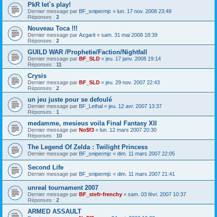
PkR let`s play!
Dernier message par
BF_snipermjc
«
lun. 17 nov. 2008 23:48
Réponses :
2
Nouveau Toca !!!
Dernier message par
Azgarit
«
sam. 31 mai 2008 18:39
Réponses :
2
GUILD WAR /Prophetie/Faction/Nightfall
Dernier message par
BF_SLD
«
jeu. 17 janv. 2008 19:14
Réponses :
11
Crysis
Dernier message par
BF_SLD
«
jeu. 29 nov. 2007 22:43
Réponses :
2
un jeu juste pour se defoulé
Dernier message par
BF_Lethal
«
jeu. 12 avr. 2007 13:37
Réponses :
1
medamme, mesieus voila Final Fantasy XII
Dernier message par
No$f3
«
lun. 12 mars 2007 20:30
Réponses :
10
The Legend Of Zelda : Twilight Princess
Dernier message par
BF_snipermjc
«
dim. 11 mars 2007 22:05
Second Life
Dernier message par
BF_snipermjc
«
dim. 11 mars 2007 21:41
unreal tournament 2007
Dernier message par
BF_stefr-frenchy
«
sam. 03 févr. 2007 10:37
Réponses :
2
ARMED ASSAULT