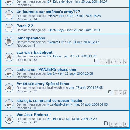
Dernier message par
BF_Brice de Nice
«
lun. 25 oct. 2004 20:07
Réponses :
3
Un tournois sur américa's army???
Dernier message par
-=B2S=-jojo
«
sam. 23 oct. 2004 18:30
Réponses :
14
Patch 2.2
Dernier message par
-=B2S=-jojo
«
mer. 20 oct. 2004 19:31
joint operations
Dernier message par
^BlamM.Fr^
«
lun. 11 oct. 2004 12:17
Réponses :
8
star wars battlefront
Dernier message par
BF_Bibou
«
jeu. 07 oct. 2004 13:20
Réponses :
82
1
2
3
4
5
6
codename : PANZERS phase one
Dernier message par
jojo 2
«
ven. 17 sept. 2004 20:58
Réponses :
5
América's army Spécial force
Dernier message par
brainwashed
«
ven. 27 août 2004 16:05
Réponses :
33
1
2
3
strategic command european theater
Dernier message par
¤ LaMainNoire ¤
«
mar. 24 août 2004 09:05
Réponses :
10
Vos Jeux Preferer !
Dernier message par
BF_Bibou
«
mar. 13 juil. 2004 23:20
Réponses :
49
1
2
3
4