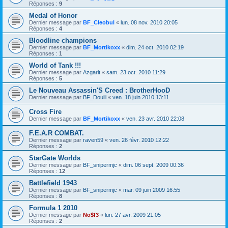
Réponses :
9
Medal of Honor
Dernier message par
BF_Cleobul
«
lun. 08 nov. 2010 20:05
Réponses :
4
Bloodline champions
Dernier message par
BF_Mortikoxx
«
dim. 24 oct. 2010 02:19
Réponses :
1
World of Tank !!!
Dernier message par
Azgarit
«
sam. 23 oct. 2010 11:29
Réponses :
5
Le Nouveau Assassin'S Creed : BrotherHooD
Dernier message par
BF_Douiii
«
ven. 18 juin 2010 13:11
Cross Fire
Dernier message par
BF_Mortikoxx
«
ven. 23 avr. 2010 22:08
F.E.A.R COMBAT.
Dernier message par
raven59
«
ven. 26 févr. 2010 12:22
Réponses :
2
StarGate Worlds
Dernier message par
BF_snipermjc
«
dim. 06 sept. 2009 00:36
Réponses :
12
Battlefield 1943
Dernier message par
BF_snipermjc
«
mar. 09 juin 2009 16:55
Réponses :
8
Formula 1 2010
Dernier message par
No$f3
«
lun. 27 avr. 2009 21:05
Réponses :
2