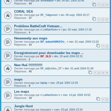
Dernier message par
Annihilation
«
lun. 04 oct. 2004 20:48
Réponses :
44
1
2
3
CORAL SEA
Dernier message par
BF_Tailgunner
«
lun. 06 sept. 2004 20:27
Réponses :
37
1
2
3
Problème BattleCraft Vietnam...
Dernier message par
¤ LaMainNoire ¤
«
jeu. 02 sept. 2004 17:18
Réponses :
4
Heeeeeeelp aux maps
Dernier message par
BF_kalashNIKKOv_
«
mer. 01 sept. 2004 21:03
Réponses :
16
1
2
Enregistrement pour downloader les maps ...
Dernier message par
BF_SLD
«
dim. 29 août 2004 02:31
Réponses :
2
New Hué !!!!!!!!!!!!!!
Dernier message par
BF_bl@ckfox_ST
«
dim. 01 août 2004 01:49
Réponses :
45
1
2
3
4
maps
Dernier message par
bipbip
«
mer. 28 juil. 2004 14:29
Réponses :
8
Les maps
Dernier message par
¤ LaMainNoire ¤
«
mer. 14 juil. 2004 19:52
Réponses :
18
1
2
Jungle Hunt
Dernier message par
boyspice
«
sam. 03 juil. 2004 23:34