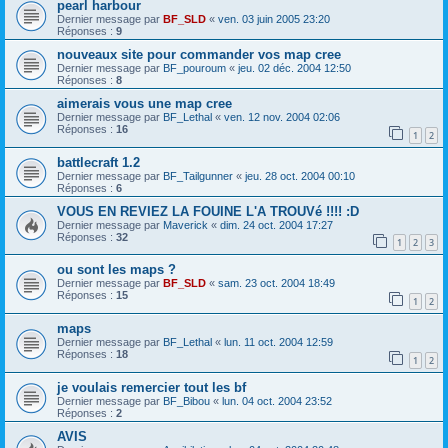
pearl harbour
Dernier message par
BF_SLD
«
ven. 03 juin 2005 23:20
Réponses :
9
nouveaux site pour commander vos map cree
Dernier message par
BF_pouroum
«
jeu. 02 déc. 2004 12:50
Réponses :
8
aimerais vous une map cree
Dernier message par
BF_Lethal
«
ven. 12 nov. 2004 02:06
Réponses :
16
1
2
battlecraft 1.2
Dernier message par
BF_Tailgunner
«
jeu. 28 oct. 2004 00:10
Réponses :
6
VOUS EN REVIEZ LA FOUINE L'A TROUVé !!!! :D
Dernier message par
Maverick
«
dim. 24 oct. 2004 17:27
Réponses :
32
1
2
3
ou sont les maps ?
Dernier message par
BF_SLD
«
sam. 23 oct. 2004 18:49
Réponses :
15
1
2
maps
Dernier message par
BF_Lethal
«
lun. 11 oct. 2004 12:59
Réponses :
18
1
2
je voulais remercier tout les bf
Dernier message par
BF_Bibou
«
lun. 04 oct. 2004 23:52
Réponses :
2
AVIS