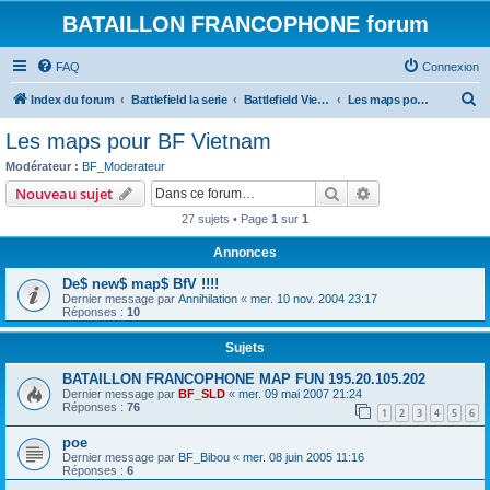
BATAILLON FRANCOPHONE forum
FAQ
Connexion
R
Index du forum
Battlefield la serie
Battlefield Vietnam: addon et mod
Les maps pour BF Vietnam
e
Les maps pour BF Vietnam
c
Modérateur :
BF_Moderateur
h
Rechercher
Recherche avanc
Nouveau sujet
e
27 sujets • Page
1
sur
1
r
Annonces
c
De$ new$ map$ BfV !!!!
h
Dernier message par
Annihilation
«
mer. 10 nov. 2004 23:17
e
Réponses :
10
r
Sujets
BATAILLON FRANCOPHONE MAP FUN 195.20.105.202
Dernier message par
BF_SLD
«
mer. 09 mai 2007 21:24
Réponses :
76
1
2
3
4
5
6
poe
Dernier message par
BF_Bibou
«
mer. 08 juin 2005 11:16
Réponses :
6