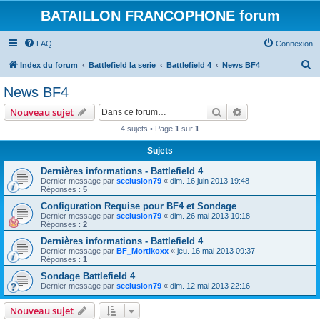
BATAILLON FRANCOPHONE forum
FAQ
Connexion
R
Index du forum
Battlefield la serie
Battlefield 4
News BF4
e
News BF4
c
Rechercher
Recherche avanc
Nouveau sujet
h
4 sujets • Page
1
sur
1
e
Sujets
r
c
Dernières informations - Battlefield 4
Dernier message par
seclusion79
«
dim. 16 juin 2013 19:48
h
Réponses :
5
e
Configuration Requise pour BF4 et Sondage
Dernier message par
seclusion79
«
dim. 26 mai 2013 10:18
r
Réponses :
2
Dernières informations - Battlefield 4
Dernier message par
BF_Mortikoxx
«
jeu. 16 mai 2013 09:37
Réponses :
1
Sondage Battlefield 4
Dernier message par
seclusion79
«
dim. 12 mai 2013 22:16
Nouveau sujet