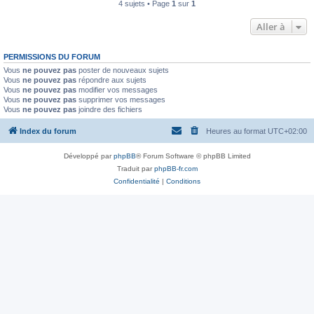
4 sujets • Page
1
sur
1
Aller à
PERMISSIONS DU FORUM
Vous
ne pouvez pas
poster de nouveaux sujets
Vous
ne pouvez pas
répondre aux sujets
Vous
ne pouvez pas
modifier vos messages
Vous
ne pouvez pas
supprimer vos messages
Vous
ne pouvez pas
joindre des fichiers
Index du forum
Heures au format
UTC+02:00
Développé par
phpBB
® Forum Software © phpBB Limited
Traduit par
phpBB-fr.com
Confidentialité
|
Conditions