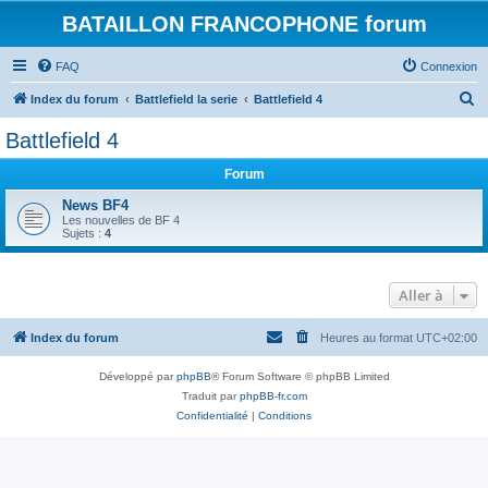
BATAILLON FRANCOPHONE forum
FAQ
Connexion
R
Index du forum
Battlefield la serie
Battlefield 4
e
Battlefield 4
c
Forum
h
e
News BF4
Les nouvelles de BF 4
r
Sujets :
4
c
h
Aller à
e
r
Index du forum
Heures au format
UTC+02:00
Développé par
phpBB
® Forum Software © phpBB Limited
Traduit par
phpBB-fr.com
Confidentialité
|
Conditions