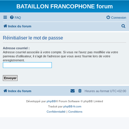
BATAILLON FRANCOPHONE forum
FAQ
Connexion
R
Index du forum
e
Réinitialiser le mot de passse
c
h
Adresse courriel :
Adresse courriel associée à votre compte. Si vous ne l’avez pas modifiée via votre
e
panneau d’utilisateur, il s’agit de l’adresse que vous avez fournie lors de votre
enregistrement.
r
c
h
e
r
Index du forum
Heures au format
UTC+02:00
Développé par
phpBB
® Forum Software © phpBB Limited
Traduit par
phpBB-fr.com
Confidentialité
|
Conditions