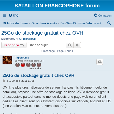
BATAILLON FRANCOPHONE forum
FAQ
Connexion
R
Index du forum
Ouvert aux 4 vents
FreeWare/Software/info du net
e
25Go de stockage gratuit chez OVH
c
Modérateur :
OPERATEUR
h
Rechercher
Recherche avancée
Répondre
e
1 message • Page
1
sur
1
r
Papydrums
c
Je vais finir moderateur !!
h
e
25Go de stockage gratuit chez OVH
r
M
jeu. 29 déc. 2011 11:08
e
s
OVH, le plus gros hébergeur de serveur français (ils hébergent celui du
s
bataillon), propose une offre de stockage en ligne. 25Go d'espace gratuit
a
g
et accessible partout dans le monde depuis une page web ou un client
e
dédier. Les client sont pour l'instant disponible sur Windob, Android et iOS
(une version Mac et linux arrivera plus tard).