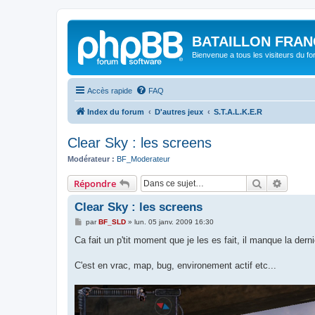
BATAILLON FRAN
Bienvenue a tous les visiteurs du f
Accès rapide
FAQ
Index du forum
D'autres jeux
S.T.A.L.K.E.R
Clear Sky : les screens
Modérateur :
BF_Moderateur
Rechercher
Recher
Répondre
Clear Sky : les screens
M
par
BF_SLD
»
lun. 05 janv. 2009 16:30
e
s
Ca fait un p'tit moment que je les es fait, il manque la d
s
a
g
C'est en vrac, map, bug, environement actif etc...
e