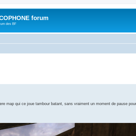
COPHONE forum
orum des BF
che avancée
erniere map qui ce joue tambour batant, sans vraiment un moment de pause pou