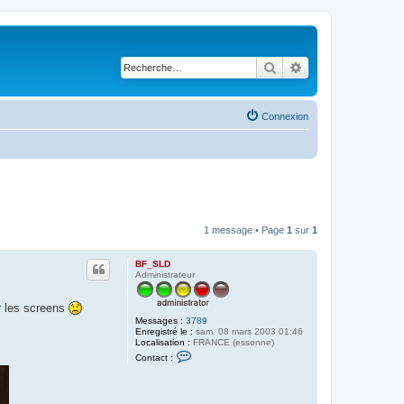
Rechercher
Recherche avancé
Connexion
1 message • Page
1
sur
1
BF_SLD
Administrateur
r les screens
Messages :
3789
Enregistré le :
sam. 08 mars 2003 01:46
Localisation :
FRANCE (essonne)
C
Contact :
o
n
t
a