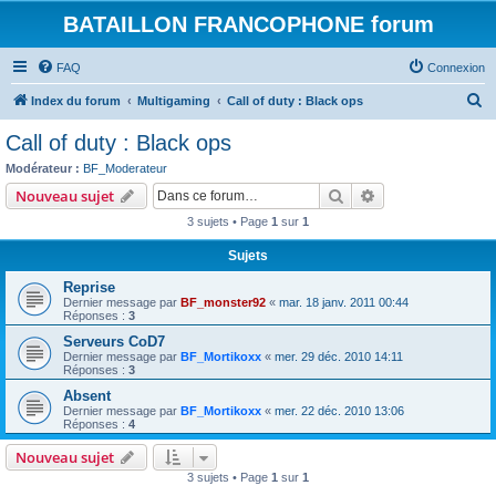
BATAILLON FRANCOPHONE forum
FAQ
Connexion
R
Index du forum
Multigaming
Call of duty : Black ops
e
Call of duty : Black ops
c
Modérateur :
BF_Moderateur
h
Rechercher
Recherche avanc
Nouveau sujet
e
3 sujets • Page
1
sur
1
r
Sujets
c
Reprise
h
Dernier message par
BF_monster92
«
mar. 18 janv. 2011 00:44
e
Réponses :
3
r
Serveurs CoD7
Dernier message par
BF_Mortikoxx
«
mer. 29 déc. 2010 14:11
Réponses :
3
Absent
Dernier message par
BF_Mortikoxx
«
mer. 22 déc. 2010 13:06
Réponses :
4
Nouveau sujet
3 sujets • Page
1
sur
1