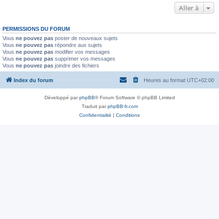
Aller à
PERMISSIONS DU FORUM
Vous
ne pouvez pas
poster de nouveaux sujets
Vous
ne pouvez pas
répondre aux sujets
Vous
ne pouvez pas
modifier vos messages
Vous
ne pouvez pas
supprimer vos messages
Vous
ne pouvez pas
joindre des fichiers
Index du forum
Heures au format
UTC+02:00
Développé par
phpBB
® Forum Software © phpBB Limited
Traduit par
phpBB-fr.com
Confidentialité
|
Conditions