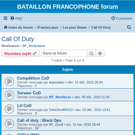
BATAILLON FRANCOPHONE forum
FAQ
Connexion
R
Index du forum
D'autres jeux
Les jeux Steam
Call Of Duty
e
Call Of Duty
c
Modérateur :
BF_Moderateur
h
Rechercher
Recherche avanc
Nouveau sujet
e
7 sujets • Page
1
sur
1
r
Sujets
c
Compétition CoD
h
Dernier message par
legendaire
«
dim. 12 déc. 2010 20:44
e
Réponses :
7
r
Serveur CoD
Dernier message par
BF_Mortikoxx
«
dim. 05 déc. 2010 11:46
LU CoD
Dernier message par
DarkDevil94210
«
jeu. 02 déc. 2010 13:41
Réponses :
3
Call of duty : Black Ops
Dernier message par
BF_Douiii
«
jeu. 11 nov. 2010 19:44
Réponses :
12