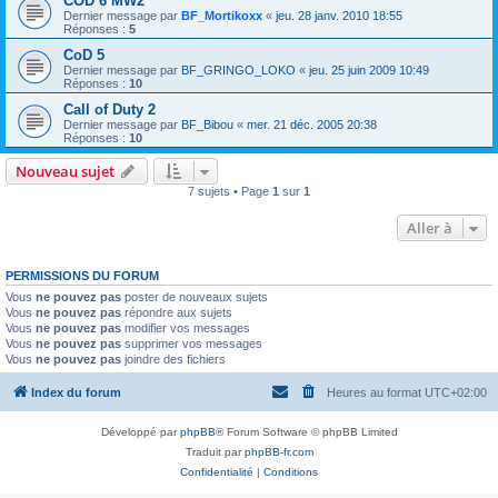
COD 6 MW2
Dernier message par
BF_Mortikoxx
«
jeu. 28 janv. 2010 18:55
Réponses :
5
CoD 5
Dernier message par
BF_GRINGO_LOKO
«
jeu. 25 juin 2009 10:49
Réponses :
10
Call of Duty 2
Dernier message par
BF_Bibou
«
mer. 21 déc. 2005 20:38
Réponses :
10
Nouveau sujet
7 sujets • Page
1
sur
1
Aller à
PERMISSIONS DU FORUM
Vous
ne pouvez pas
poster de nouveaux sujets
Vous
ne pouvez pas
répondre aux sujets
Vous
ne pouvez pas
modifier vos messages
Vous
ne pouvez pas
supprimer vos messages
Vous
ne pouvez pas
joindre des fichiers
Index du forum
Heures au format
UTC+02:00
Développé par
phpBB
® Forum Software © phpBB Limited
Traduit par
phpBB-fr.com
Confidentialité
|
Conditions