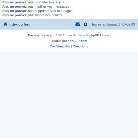
Vous
ne pouvez pas
répondre aux sujets
Vous
ne pouvez pas
modifier vos messages
Vous
ne pouvez pas
supprimer vos messages
Vous
ne pouvez pas
joindre des fichiers
Index du forum
Heures au format
UTC+02:00
Développé par
phpBB
® Forum Software © phpBB Limited
Traduit par
phpBB-fr.com
Confidentialité
|
Conditions