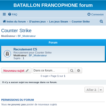
BATAILLON FRANCOPHONE forum
FAQ
Connexion
R
Index du forum
D'autres jeux
Les jeux Steam
Counter Strike
e
Counter Strike
c
Modérateur :
BF_Moderateur
h
Forum
e
Recrutement CS
r
Recrutement pour Counter Strike
Modérateur :
BF_Moderateur
c
Sujets :
1
h
e
Rechercher
Recherche avanc
Nouveau sujet
r
0 sujet • Page
1
sur
1
Il n’y a aucun sujet ou message dans ce forum.
Aller à
PERMISSIONS DU FORUM
Vous
ne pouvez pas
poster de nouveaux sujets