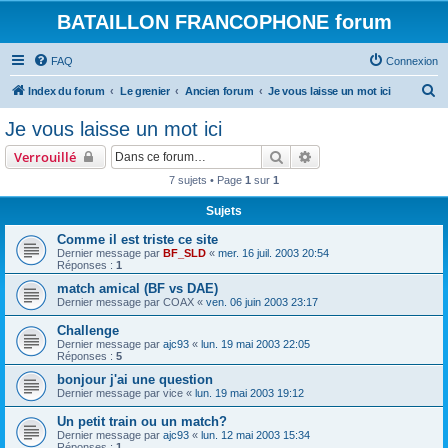
BATAILLON FRANCOPHONE forum
FAQ
Connexion
R
Index du forum
Le grenier
Ancien forum
Je vous laisse un mot ici
e
Je vous laisse un mot ici
c
Rechercher
Recherche avancée
Verrouillé
h
7 sujets • Page
1
sur
1
e
Sujets
r
c
Comme il est triste ce site
Dernier message par
BF_SLD
«
mer. 16 juil. 2003 20:54
h
Réponses :
1
e
match amical (BF vs DAE)
Dernier message par
COAX
«
ven. 06 juin 2003 23:17
r
Challenge
Dernier message par
ajc93
«
lun. 19 mai 2003 22:05
Réponses :
5
bonjour j'ai une question
Dernier message par
vice
«
lun. 19 mai 2003 19:12
Un petit train ou un match?
Dernier message par
ajc93
«
lun. 12 mai 2003 15:34
Réponses :
1