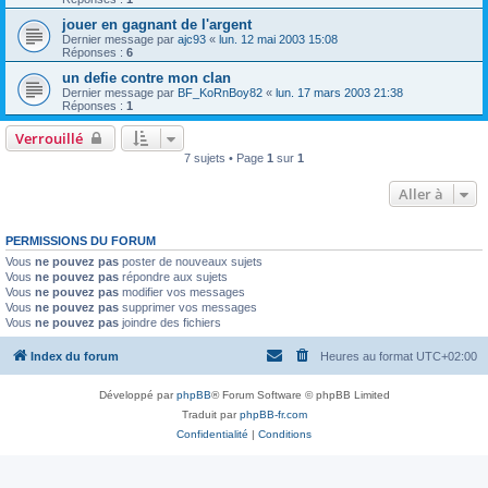
jouer en gagnant de l'argent
Dernier message par
ajc93
«
lun. 12 mai 2003 15:08
Réponses :
6
un defie contre mon clan
Dernier message par
BF_KoRnBoy82
«
lun. 17 mars 2003 21:38
Réponses :
1
Verrouillé
7 sujets • Page
1
sur
1
Aller à
PERMISSIONS DU FORUM
Vous
ne pouvez pas
poster de nouveaux sujets
Vous
ne pouvez pas
répondre aux sujets
Vous
ne pouvez pas
modifier vos messages
Vous
ne pouvez pas
supprimer vos messages
Vous
ne pouvez pas
joindre des fichiers
Index du forum
Heures au format
UTC+02:00
Développé par
phpBB
® Forum Software © phpBB Limited
Traduit par
phpBB-fr.com
Confidentialité
|
Conditions