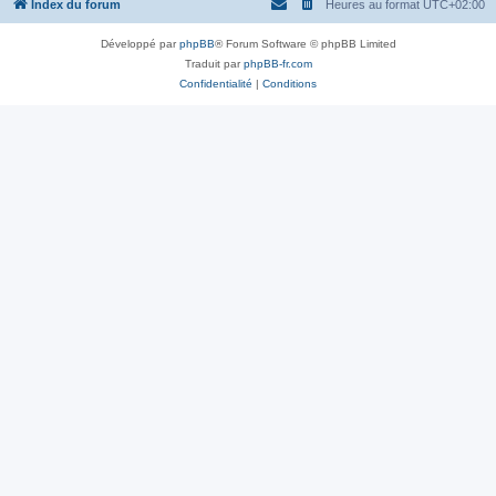
Index du forum
Heures au format
UTC+02:00
Développé par
phpBB
® Forum Software © phpBB Limited
Traduit par
phpBB-fr.com
Confidentialité
|
Conditions