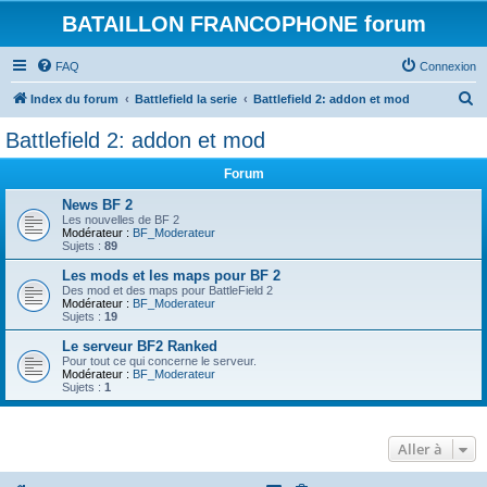
BATAILLON FRANCOPHONE forum
FAQ
Connexion
R
Index du forum
Battlefield la serie
Battlefield 2: addon et mod
e
Battlefield 2: addon et mod
c
Forum
h
e
News BF 2
Les nouvelles de BF 2
r
Modérateur :
BF_Moderateur
Sujets :
89
c
Les mods et les maps pour BF 2
h
Des mod et des maps pour BattleField 2
Modérateur :
BF_Moderateur
e
Sujets :
19
r
Le serveur BF2 Ranked
Pour tout ce qui concerne le serveur.
Modérateur :
BF_Moderateur
Sujets :
1
Aller à