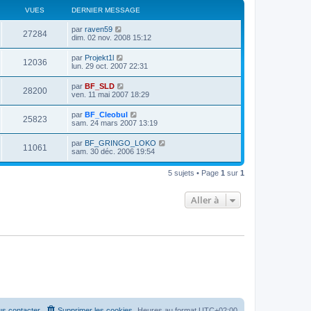
VUES
DERNIER MESSAGE
par
raven59
27284
dim. 02 nov. 2008 15:12
par
Projekt1l
12036
lun. 29 oct. 2007 22:31
par
BF_SLD
28200
ven. 11 mai 2007 18:29
par
BF_Cleobul
25823
sam. 24 mars 2007 13:19
par
BF_GRINGO_LOKO
11061
sam. 30 déc. 2006 19:54
5 sujets • Page
1
sur
1
Aller à
s contacter
Supprimer les cookies
Heures au format
UTC+02:00