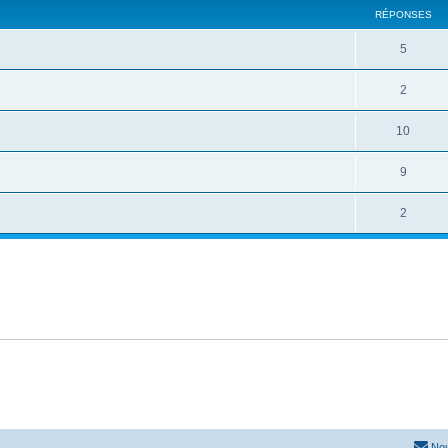
RÉPONSES
5
2
10
9
2
Nou