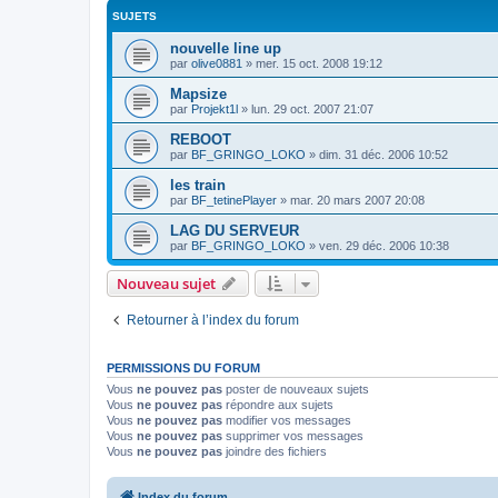
SUJETS
nouvelle line up
par
olive0881
»
mer. 15 oct. 2008 19:12
Mapsize
par
Projekt1l
»
lun. 29 oct. 2007 21:07
REBOOT
par
BF_GRINGO_LOKO
»
dim. 31 déc. 2006 10:52
les train
par
BF_tetinePlayer
»
mar. 20 mars 2007 20:08
LAG DU SERVEUR
par
BF_GRINGO_LOKO
»
ven. 29 déc. 2006 10:38
Nouveau sujet
Retourner à l’index du forum
PERMISSIONS DU FORUM
Vous
ne pouvez pas
poster de nouveaux sujets
Vous
ne pouvez pas
répondre aux sujets
Vous
ne pouvez pas
modifier vos messages
Vous
ne pouvez pas
supprimer vos messages
Vous
ne pouvez pas
joindre des fichiers
Index du forum