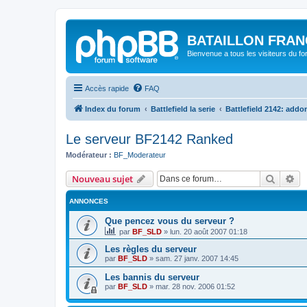
BATAILLON FRAN
Bienvenue a tous les visiteurs du f
Accès rapide
FAQ
Index du forum
Battlefield la serie
Battlefield 2142: addo
Le serveur BF2142 Ranked
Modérateur :
BF_Moderateur
Recher
Re
Nouveau sujet
ANNONCES
Que pencez vous du serveur ?
par
BF_SLD
»
lun. 20 août 2007 01:18
Les règles du serveur
par
BF_SLD
»
sam. 27 janv. 2007 14:45
Les bannis du serveur
par
BF_SLD
»
mar. 28 nov. 2006 01:52