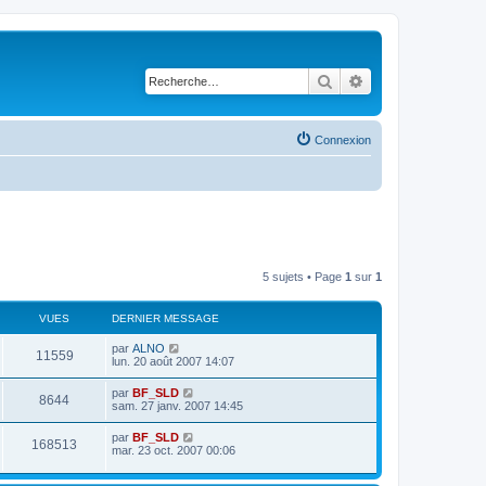
Rechercher
Recherche avancé
Connexion
5 sujets • Page
1
sur
1
VUES
DERNIER MESSAGE
par
ALNO
11559
lun. 20 août 2007 14:07
par
BF_SLD
8644
sam. 27 janv. 2007 14:45
par
BF_SLD
168513
mar. 23 oct. 2007 00:06