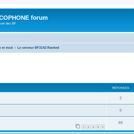
COPHONE forum
orum des BF
n et mod
Le serveur BF2142 Ranked
cher
cherche avancée
RÉPONSES
2
0
69
1
2
3
4
5