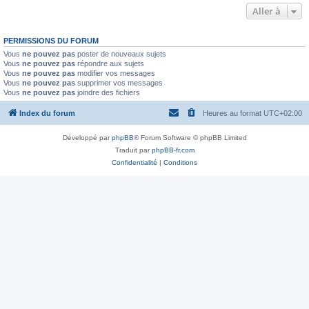
Aller à
PERMISSIONS DU FORUM
Vous
ne pouvez pas
poster de nouveaux sujets
Vous
ne pouvez pas
répondre aux sujets
Vous
ne pouvez pas
modifier vos messages
Vous
ne pouvez pas
supprimer vos messages
Vous
ne pouvez pas
joindre des fichiers
Index du forum
Heures au format
UTC+02:00
Développé par
phpBB
® Forum Software © phpBB Limited
Traduit par
phpBB-fr.com
Confidentialité
|
Conditions