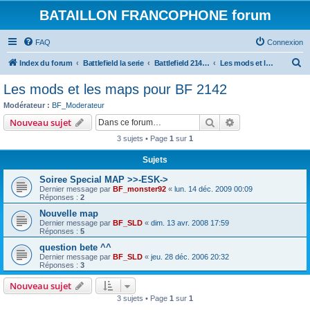
BATAILLON FRANCOPHONE forum
FAQ
Connexion
R
Index du forum
Battlefield la serie
Battlefield 2142: addon et mod
Les mods et les maps pour BF 2142
e
Les mods et les maps pour BF 2142
c
Modérateur :
BF_Moderateur
h
Rechercher
Recherche avanc
Nouveau sujet
e
3 sujets • Page
1
sur
1
r
Sujets
c
Soiree Special MAP >>-ESK->
h
Dernier message par
BF_monster92
«
lun. 14 déc. 2009 00:09
e
Réponses :
2
r
Nouvelle map
Dernier message par
BF_SLD
«
dim. 13 avr. 2008 17:59
Réponses :
5
question bete ^^
Dernier message par
BF_SLD
«
jeu. 28 déc. 2006 20:32
Réponses :
3
Nouveau sujet
3 sujets • Page
1
sur
1