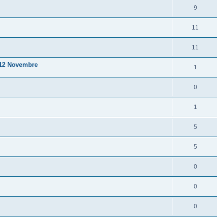
9
11
11
u 12 Novembre
1
0
1
5
5
0
0
0