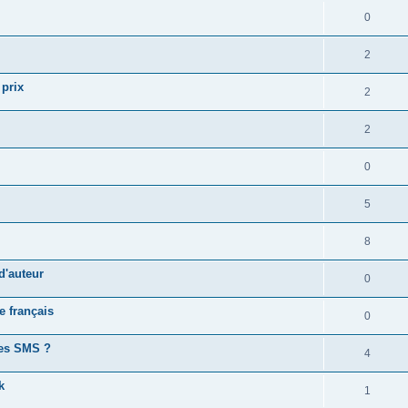
0
2
 prix
2
2
0
5
8
 d'auteur
0
e français
0
 les SMS ?
4
k
1