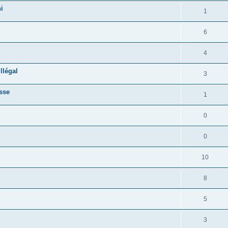
i
1
6
4
llégal
3
usse
1
0
0
10
8
5
3