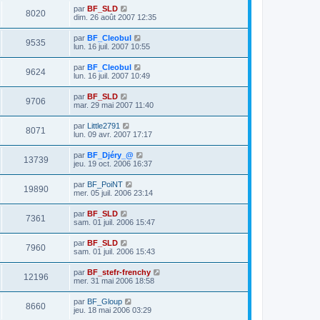
par
BF_SLD
8020
dim. 26 août 2007 12:35
par
BF_Cleobul
9535
lun. 16 juil. 2007 10:55
par
BF_Cleobul
9624
lun. 16 juil. 2007 10:49
par
BF_SLD
9706
mar. 29 mai 2007 11:40
par
Little2791
8071
lun. 09 avr. 2007 17:17
par
BF_Djéry_@
13739
jeu. 19 oct. 2006 16:37
par
BF_PoiNT
19890
mer. 05 juil. 2006 23:14
par
BF_SLD
7361
sam. 01 juil. 2006 15:47
par
BF_SLD
7960
sam. 01 juil. 2006 15:43
par
BF_stefr-frenchy
12196
mer. 31 mai 2006 18:58
par
BF_Gloup
8660
jeu. 18 mai 2006 03:29