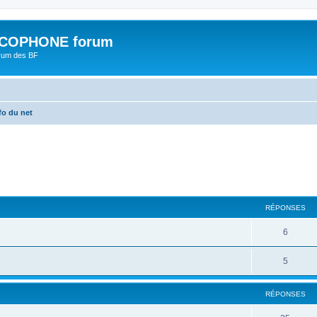
COPHONE forum
orum des BF
fo du net
cher
cherche avancée
RÉPONSES
6
5
RÉPONSES