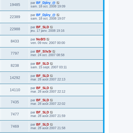
par
BF_Djéry_@
19485
sam. 18 oct. 2008 19:09
par
BF_Djéry_@
22389
sam. 18 oct. 2008 19:07
par
BF_SLD
22988
jeu. 17 janv. 2008 19:16
par
No$f3
8433
ven. 09 nov. 2007 00:00
par
BF_S!lv3r
7797
mer. 24 oct. 2007 08:58
par
BF_SLD
8238
sam. 15 sept. 2007 03:11
par
BF_SLD
14292
mar. 28 août 2007 22:13
par
BF_SLD
14110
mar. 28 août 2007 22:12
par
BF_SLD
7435
mar. 28 août 2007 22:02
par
BF_SLD
7477
mar. 28 août 2007 21:59
par
BF_SLD
7469
mar. 28 août 2007 21:58