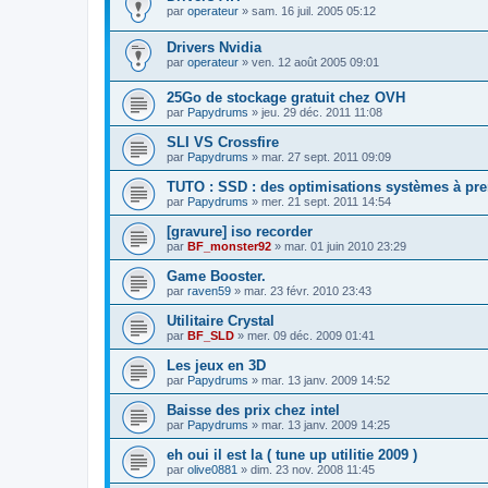
par
operateur
»
sam. 16 juil. 2005 05:12
Drivers Nvidia
par
operateur
»
ven. 12 août 2005 09:01
25Go de stockage gratuit chez OVH
par
Papydrums
»
jeu. 29 déc. 2011 11:08
SLI VS Crossfire
par
Papydrums
»
mar. 27 sept. 2011 09:09
TUTO : SSD : des optimisations systèmes à pr
par
Papydrums
»
mer. 21 sept. 2011 14:54
[gravure] iso recorder
par
BF_monster92
»
mar. 01 juin 2010 23:29
Game Booster.
par
raven59
»
mar. 23 févr. 2010 23:43
Utilitaire Crystal
par
BF_SLD
»
mer. 09 déc. 2009 01:41
Les jeux en 3D
par
Papydrums
»
mar. 13 janv. 2009 14:52
Baisse des prix chez intel
par
Papydrums
»
mar. 13 janv. 2009 14:25
eh oui il est la ( tune up utilitie 2009 )
par
olive0881
»
dim. 23 nov. 2008 11:45