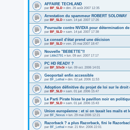
AFFAIRE TECHLAND
par
BF_SLD
»
dim. 26 août 2007 12:35
Arrestation du spammeur ROBERT SOLOWAY
par
BF_SLD
»
sam. 14 juil. 2007 17:26
Poursuite contre NVIDIA pour détermination de
par
BF_SLD
»
sam. 14 juil. 2007 17:38
Le conseil d'état prend une décision
par
BF_SLD
»
ven. 25 mai 2007 18:47
Nouvelle "BEBETTE"!!
par
Little2791
»
lun. 09 avr. 2007 17:17
PC HD READY ?
par
BF_S!lv3r
»
lun. 09 oct. 2006 14:01
Geoportail enfin accessible
par
BF_Lethal
»
dim. 02 juil. 2006 11:53
Adoption définitive du projet de loi sur le droit
par
BF_SLD
»
sam. 01 juil. 2006 15:47
Le Parti Pirate hisse le pavillon noir en politiqu
par
BF_SLD
»
sam. 01 juil. 2006 15:43
Union européenne : et si on taxait les mails et
par
BF_Nexus
»
lun. 29 mai 2006 12:21
Razorback ? a plus Razorback, fini le Razorbac
par
BF_Lethal
»
mar. 21 févr. 2006 22:01