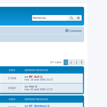
Rechercher
Recherche avancé
Connexion
1
2
3
Suivante
117 sujets
VUES
DERNIER MESSAGE
par
BF_SLD
17448
mar. 16 août 2005 10:23
par
Matt
15567
mar. 02 août 2005 17:22
VUES
DERNIER MESSAGE
par
BF_Mortikoxx