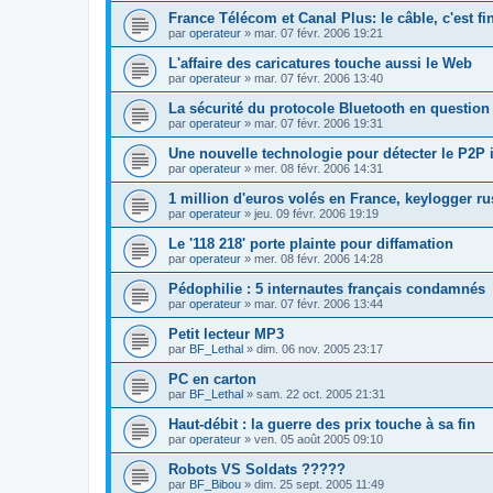
France Télécom et Canal Plus: le câble, c'est fin
par
operateur
»
mar. 07 févr. 2006 19:21
L'affaire des caricatures touche aussi le Web
par
operateur
»
mar. 07 févr. 2006 13:40
La sécurité du protocole Bluetooth en question
par
operateur
»
mar. 07 févr. 2006 19:31
Une nouvelle technologie pour détecter le P2P i
par
operateur
»
mer. 08 févr. 2006 14:31
1 million d'euros volés en France, keylogger r
par
operateur
»
jeu. 09 févr. 2006 19:19
Le '118 218' porte plainte pour diffamation
par
operateur
»
mer. 08 févr. 2006 14:28
Pédophilie : 5 internautes français condamnés
par
operateur
»
mar. 07 févr. 2006 13:44
Petit lecteur MP3
par
BF_Lethal
»
dim. 06 nov. 2005 23:17
PC en carton
par
BF_Lethal
»
sam. 22 oct. 2005 21:31
Haut-débit : la guerre des prix touche à sa fin
par
operateur
»
ven. 05 août 2005 09:10
Robots VS Soldats ?????
par
BF_Bibou
»
dim. 25 sept. 2005 11:49