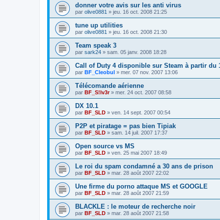
donner votre avis sur les anti virus
par
olive0881
»
jeu. 16 oct. 2008 21:25
tune up utilities
par
olive0881
»
jeu. 16 oct. 2008 21:30
Team speak 3
par
sark24
»
sam. 05 janv. 2008 18:28
Call of Duty 4 disponible sur Steam à partir d
par
BF_Cleobul
»
mer. 07 nov. 2007 13:06
Télécomande aérienne
par
BF_S!lv3r
»
mer. 24 oct. 2007 08:58
DX 10.1
par
BF_SLD
»
ven. 14 sept. 2007 00:54
P2P et piratage = pas bien Tipiak
par
BF_SLD
»
sam. 14 juil. 2007 17:37
Open source vs MS
par
BF_SLD
»
ven. 25 mai 2007 18:49
Le roi du spam condamné a 30 ans de prison
par
BF_SLD
»
mar. 28 août 2007 22:02
Une firme du porno attaque MS et GOOGLE
par
BF_SLD
»
mar. 28 août 2007 21:59
BLACKLE : le moteur de recherche noir
par
BF_SLD
»
mar. 28 août 2007 21:58