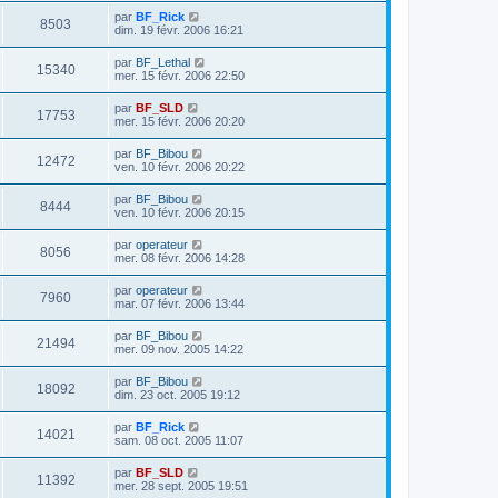
par
BF_Rick
8503
dim. 19 févr. 2006 16:21
par
BF_Lethal
15340
mer. 15 févr. 2006 22:50
par
BF_SLD
17753
mer. 15 févr. 2006 20:20
par
BF_Bibou
12472
ven. 10 févr. 2006 20:22
par
BF_Bibou
8444
ven. 10 févr. 2006 20:15
par
operateur
8056
mer. 08 févr. 2006 14:28
par
operateur
7960
mar. 07 févr. 2006 13:44
par
BF_Bibou
21494
mer. 09 nov. 2005 14:22
par
BF_Bibou
18092
dim. 23 oct. 2005 19:12
par
BF_Rick
14021
sam. 08 oct. 2005 11:07
par
BF_SLD
11392
mer. 28 sept. 2005 19:51