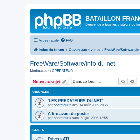
BATAILLON FRAN
Bienvenue a tous les visiteurs du f
Accès rapide
FAQ
Index du forum
Ouvert aux 4 vents
FreeWare/Software/in
FreeWare/Software/info du net
Modérateur :
OPERATEUR
Recher
Re
Nouveau sujet
ANNONCES
'LES PREDATEURS DU NET'
par
operateur
»
dim. 14 août 2005 20:27
A lire avant de poster
par
operateur
»
sam. 30 juil. 2005 12:55
SUJETS
Drivers ATI