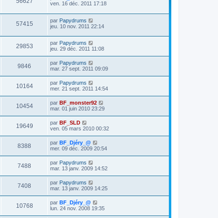
56627
ven. 16 déc. 2011 17:18
par
Papydrums
57415
jeu. 10 nov. 2011 22:14
par
Papydrums
29853
jeu. 29 déc. 2011 11:08
par
Papydrums
9846
mar. 27 sept. 2011 09:09
par
Papydrums
10164
mer. 21 sept. 2011 14:54
par
BF_monster92
10454
mar. 01 juin 2010 23:29
par
BF_SLD
19649
ven. 05 mars 2010 00:32
par
BF_Djéry_@
8388
mer. 09 déc. 2009 20:54
par
Papydrums
7488
mar. 13 janv. 2009 14:52
par
Papydrums
7408
mar. 13 janv. 2009 14:25
par
BF_Djéry_@
10768
lun. 24 nov. 2008 19:35