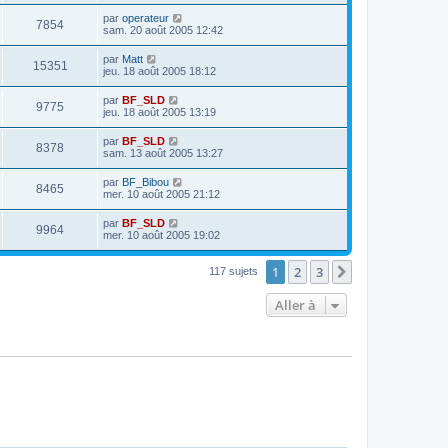
par
operateur
7854
sam. 20 août 2005 12:42
par
Matt
15351
jeu. 18 août 2005 18:12
par
BF_SLD
9775
jeu. 18 août 2005 13:19
par
BF_SLD
8378
sam. 13 août 2005 13:27
par
BF_Bibou
8465
mer. 10 août 2005 21:12
par
BF_SLD
9964
mer. 10 août 2005 19:02
1
2
3
Suivante
117 sujets
Aller à