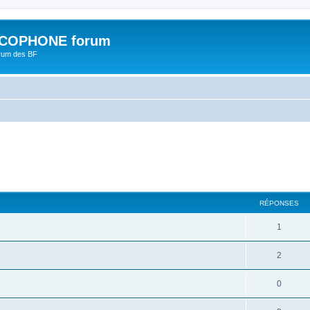
COPHONE forum
orum des BF
cher
cherche avancée
RÉPONSES
1
2
0