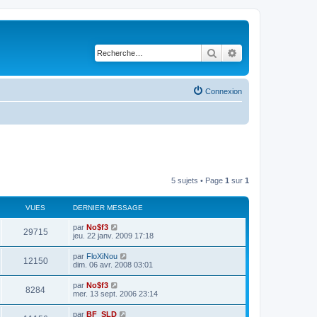
Rechercher
Recherche avancé
Connexion
5 sujets • Page
1
sur
1
VUES
DERNIER MESSAGE
par
No$f3
29715
jeu. 22 janv. 2009 17:18
par
FloXiNou
12150
dim. 06 avr. 2008 03:01
par
No$f3
8284
mer. 13 sept. 2006 23:14
par
BF_SLD