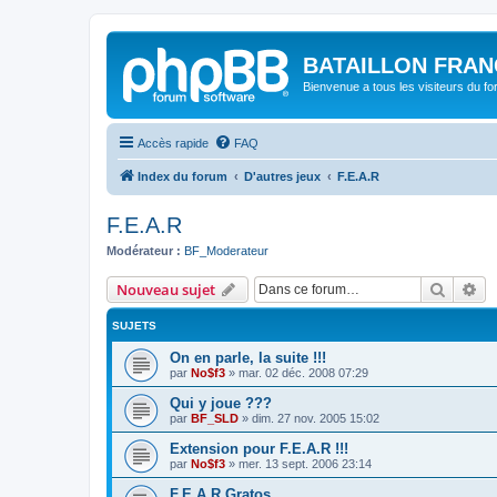
BATAILLON FRAN
Bienvenue a tous les visiteurs du f
Accès rapide
FAQ
Index du forum
D'autres jeux
F.E.A.R
F.E.A.R
Modérateur :
BF_Moderateur
Recher
Re
Nouveau sujet
SUJETS
On en parle, la suite !!!
par
No$f3
»
mar. 02 déc. 2008 07:29
Qui y joue ???
par
BF_SLD
»
dim. 27 nov. 2005 15:02
Extension pour F.E.A.R !!!
par
No$f3
»
mer. 13 sept. 2006 23:14
F.E.A.R Gratos...