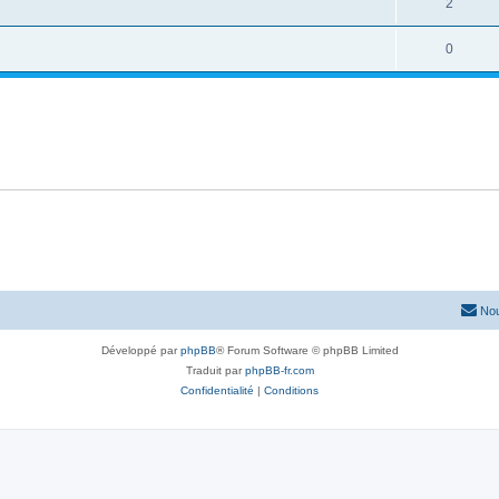
2
0
Nou
Développé par
phpBB
® Forum Software © phpBB Limited
Traduit par
phpBB-fr.com
Confidentialité
|
Conditions