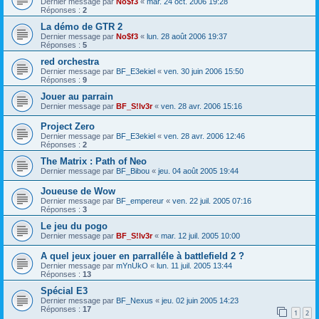
Dernier message par
No$f3
«
mar. 24 oct. 2006 19:28
Réponses :
2
La démo de GTR 2
Dernier message par
No$f3
«
lun. 28 août 2006 19:37
Réponses :
5
red orchestra
Dernier message par
BF_E3ekiel
«
ven. 30 juin 2006 15:50
Réponses :
9
Jouer au parrain
Dernier message par
BF_S!lv3r
«
ven. 28 avr. 2006 15:16
Project Zero
Dernier message par
BF_E3ekiel
«
ven. 28 avr. 2006 12:46
Réponses :
2
The Matrix : Path of Neo
Dernier message par
BF_Bibou
«
jeu. 04 août 2005 19:44
Joueuse de Wow
Dernier message par
BF_empereur
«
ven. 22 juil. 2005 07:16
Réponses :
3
Le jeu du pogo
Dernier message par
BF_S!lv3r
«
mar. 12 juil. 2005 10:00
A quel jeux jouer en parralléle à battlefield 2 ?
Dernier message par
mYnUkO
«
lun. 11 juil. 2005 13:44
Réponses :
13
Spécial E3
Dernier message par
BF_Nexus
«
jeu. 02 juin 2005 14:23
Réponses :
17
1
2