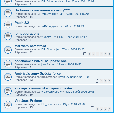
Dernier message par
BF_Brice de Nice
«
lun. 25 oct. 2004 20:07
Réponses :
3
Un tournois sur américa's army???
Dernier message par
-=B2S=-jojo
«
sam. 23 oct. 2004 18:30
Réponses :
14
Patch 2.2
Dernier message par
-=B2S=-jojo
«
mer. 20 oct. 2004 19:31
joint operations
Dernier message par
^BlamM.Fr^
«
lun. 11 oct. 2004 12:17
Réponses :
8
star wars battlefront
Dernier message par
BF_Bibou
«
jeu. 07 oct. 2004 13:20
Réponses :
82
1
2
3
4
5
6
codename : PANZERS phase one
Dernier message par
jojo 2
«
ven. 17 sept. 2004 20:58
Réponses :
5
América's army Spécial force
Dernier message par
brainwashed
«
ven. 27 août 2004 16:05
Réponses :
33
1
2
3
strategic command european theater
Dernier message par
¤ LaMainNoire ¤
«
mar. 24 août 2004 09:05
Réponses :
10
Vos Jeux Preferer !
Dernier message par
BF_Bibou
«
mar. 13 juil. 2004 23:20
Réponses :
49
1
2
3
4