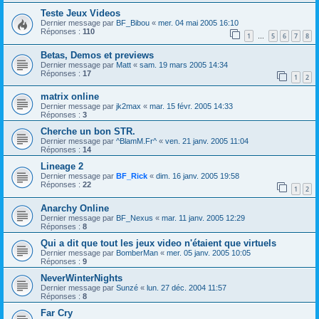
Teste Jeux Videos
Dernier message par
BF_Bibou
«
mer. 04 mai 2005 16:10
Réponses :
110
1
5
6
7
8
…
Betas, Demos et previews
Dernier message par
Matt
«
sam. 19 mars 2005 14:34
Réponses :
17
1
2
matrix online
Dernier message par
jk2max
«
mar. 15 févr. 2005 14:33
Réponses :
3
Cherche un bon STR.
Dernier message par
^BlamM.Fr^
«
ven. 21 janv. 2005 11:04
Réponses :
14
Lineage 2
Dernier message par
BF_Rick
«
dim. 16 janv. 2005 19:58
Réponses :
22
1
2
Anarchy Online
Dernier message par
BF_Nexus
«
mar. 11 janv. 2005 12:29
Réponses :
8
Qui a dit que tout les jeux video n'étaient que virtuels
Dernier message par
BomberMan
«
mer. 05 janv. 2005 10:05
Réponses :
9
NeverWinterNights
Dernier message par
Sunzé
«
lun. 27 déc. 2004 11:57
Réponses :
8
Far Cry