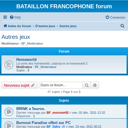
BATAILLON FRANCOPHONE forum
FAQ
Connexion
R
Index du forum
D'autres jeux
Autres jeux
e
Autres jeux
c
Modérateur :
BF_Moderateur
h
Forum
e
Homeworld
r
La serie des homeworld ,cataclysm et homeworld 2
Modérateur :
BF_Moderateur
c
Sujets :
3
h
e
Rechercher
Recherche avanc
Nouveau sujet
r
47 sujets • Page
1
sur
1
Sujets
BRINK a 5euros.
Dernier message par
BF_monster92
«
ven. 02 déc. 2011 12:32
Réponses :
1
Burnout Paradise offert sur PC
Dernier message par
BF_Djéry_@
«
mer. 23 nov. 2011 00:21