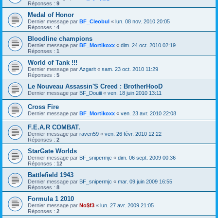
Réponses :
9
Medal of Honor
Dernier message par
BF_Cleobul
«
lun. 08 nov. 2010 20:05
Réponses :
4
Bloodline champions
Dernier message par
BF_Mortikoxx
«
dim. 24 oct. 2010 02:19
Réponses :
1
World of Tank !!!
Dernier message par
Azgarit
«
sam. 23 oct. 2010 11:29
Réponses :
5
Le Nouveau Assassin'S Creed : BrotherHooD
Dernier message par
BF_Douiii
«
ven. 18 juin 2010 13:11
Cross Fire
Dernier message par
BF_Mortikoxx
«
ven. 23 avr. 2010 22:08
F.E.A.R COMBAT.
Dernier message par
raven59
«
ven. 26 févr. 2010 12:22
Réponses :
2
StarGate Worlds
Dernier message par
BF_snipermjc
«
dim. 06 sept. 2009 00:36
Réponses :
12
Battlefield 1943
Dernier message par
BF_snipermjc
«
mar. 09 juin 2009 16:55
Réponses :
8
Formula 1 2010
Dernier message par
No$f3
«
lun. 27 avr. 2009 21:05
Réponses :
2