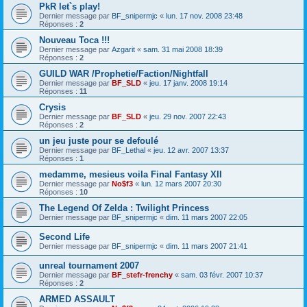
PkR let`s play!
Dernier message par
BF_snipermjc
«
lun. 17 nov. 2008 23:48
Réponses :
2
Nouveau Toca !!!
Dernier message par
Azgarit
«
sam. 31 mai 2008 18:39
Réponses :
2
GUILD WAR /Prophetie/Faction/Nightfall
Dernier message par
BF_SLD
«
jeu. 17 janv. 2008 19:14
Réponses :
11
Crysis
Dernier message par
BF_SLD
«
jeu. 29 nov. 2007 22:43
Réponses :
2
un jeu juste pour se defoulé
Dernier message par
BF_Lethal
«
jeu. 12 avr. 2007 13:37
Réponses :
1
medamme, mesieus voila Final Fantasy XII
Dernier message par
No$f3
«
lun. 12 mars 2007 20:30
Réponses :
10
The Legend Of Zelda : Twilight Princess
Dernier message par
BF_snipermjc
«
dim. 11 mars 2007 22:05
Second Life
Dernier message par
BF_snipermjc
«
dim. 11 mars 2007 21:41
unreal tournament 2007
Dernier message par
BF_stefr-frenchy
«
sam. 03 févr. 2007 10:37
Réponses :
2
ARMED ASSAULT