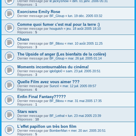
Dernier message par
le jackyshow
«
dim. 01 janv. 2006 05:31
Réponses :
1
Exorcisme Emily Rose
Dernier message par
BF_Gloup
«
lun. 19 déc. 2005 03:32
Comme quoi fumer c'est mal pour la terre :)
Dernier message par
houguish
«
jeu. 18 août 2005 18:10
Réponses :
5
Chaos
Dernier message par
BF_Bibou
«
mer. 10 août 2005 11:25
Réponses :
3
The Upside of anger (Les bienfaits de la colère)
Dernier message par
BF_Gloup
«
mar. 26 juil. 2005 01:14
Moments incontournables du cinéma!
Dernier message par
iglo0glo0
«
sam. 23 juil. 2005 20:51
Réponses :
3
Quelle Film avez vous aimer ???
Dernier message par
Sunzé
«
mar. 12 juil. 2005 09:57
Réponses :
6
Enfin Final Fantasy?????
Dernier message par
BF_Bibou
«
mar. 31 mai 2005 17:35
Réponses :
1
Stars wars
Dernier message par
BF_Lethal
«
lun. 23 mai 2005 23:39
Réponses :
10
L'effet papillon un très bon film
Dernier message par
BomberMan
«
mer. 20 avr. 2005 20:51
Réponses :
5