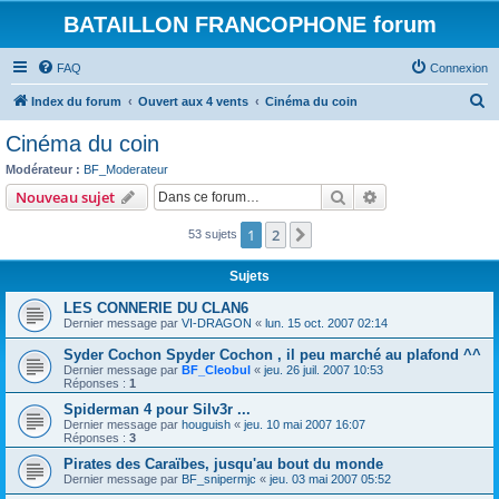
BATAILLON FRANCOPHONE forum
FAQ
Connexion
R
Index du forum
Ouvert aux 4 vents
Cinéma du coin
e
Cinéma du coin
c
Modérateur :
BF_Moderateur
h
Rechercher
Recherche avanc
Nouveau sujet
e
1
2
Suivante
53 sujets
r
c
Sujets
h
LES CONNERIE DU CLAN6
e
Dernier message par
VI-DRAGON
«
lun. 15 oct. 2007 02:14
r
Syder Cochon Spyder Cochon , il peu marché au plafond ^^
Dernier message par
BF_Cleobul
«
jeu. 26 juil. 2007 10:53
Réponses :
1
Spiderman 4 pour Silv3r ...
Dernier message par
houguish
«
jeu. 10 mai 2007 16:07
Réponses :
3
Pirates des Caraïbes, jusqu'au bout du monde
Dernier message par
BF_snipermjc
«
jeu. 03 mai 2007 05:52