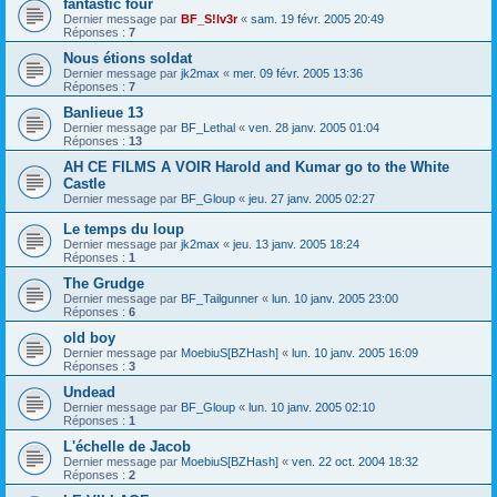
fantastic four
Dernier message par
BF_S!lv3r
«
sam. 19 févr. 2005 20:49
Réponses :
7
Nous étions soldat
Dernier message par
jk2max
«
mer. 09 févr. 2005 13:36
Réponses :
7
Banlieue 13
Dernier message par
BF_Lethal
«
ven. 28 janv. 2005 01:04
Réponses :
13
AH CE FILMS A VOIR Harold and Kumar go to the White
Castle
Dernier message par
BF_Gloup
«
jeu. 27 janv. 2005 02:27
Le temps du loup
Dernier message par
jk2max
«
jeu. 13 janv. 2005 18:24
Réponses :
1
The Grudge
Dernier message par
BF_Tailgunner
«
lun. 10 janv. 2005 23:00
Réponses :
6
old boy
Dernier message par
MoebiuS[BZHash]
«
lun. 10 janv. 2005 16:09
Réponses :
3
Undead
Dernier message par
BF_Gloup
«
lun. 10 janv. 2005 02:10
Réponses :
1
L'échelle de Jacob
Dernier message par
MoebiuS[BZHash]
«
ven. 22 oct. 2004 18:32
Réponses :
2