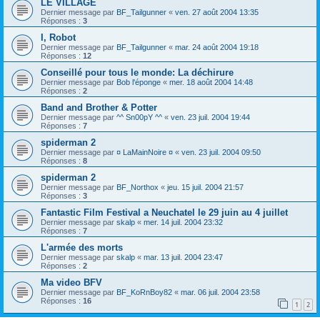
LE VILLAGE
Dernier message par
BF_Tailgunner
«
ven. 27 août 2004 13:35
Réponses :
3
I, Robot
Dernier message par
BF_Tailgunner
«
mar. 24 août 2004 19:18
Réponses :
12
Conseillé pour tous le monde: La déchirure
Dernier message par
Bob l'éponge
«
mer. 18 août 2004 14:48
Réponses :
2
Band and Brother & Potter
Dernier message par
^^ Sn00pY ^^
«
ven. 23 juil. 2004 19:44
Réponses :
7
spiderman 2
Dernier message par
¤ LaMainNoire ¤
«
ven. 23 juil. 2004 09:50
Réponses :
8
spiderman 2
Dernier message par
BF_Northox
«
jeu. 15 juil. 2004 21:57
Réponses :
3
Fantastic Film Festival a Neuchatel le 29 juin au 4 juillet
Dernier message par
skalp
«
mer. 14 juil. 2004 23:32
Réponses :
7
L'armée des morts
Dernier message par
skalp
«
mar. 13 juil. 2004 23:47
Réponses :
2
Ma video BFV
Dernier message par
BF_KoRnBoy82
«
mar. 06 juil. 2004 23:58
Réponses :
16
1
2