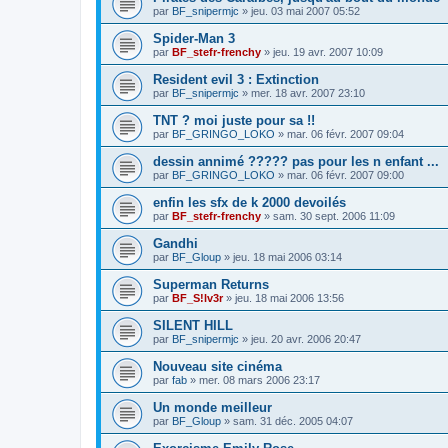
par
BF_snipermjc
»
jeu. 03 mai 2007 05:52
Spider-Man 3
par
BF_stefr-frenchy
»
jeu. 19 avr. 2007 10:09
Resident evil 3 : Extinction
par
BF_snipermjc
»
mer. 18 avr. 2007 23:10
TNT ? moi juste pour sa !!
par
BF_GRINGO_LOKO
»
mar. 06 févr. 2007 09:04
dessin annimé ????? pas pour les n enfant ...
par
BF_GRINGO_LOKO
»
mar. 06 févr. 2007 09:00
enfin les sfx de k 2000 devoilés
par
BF_stefr-frenchy
»
sam. 30 sept. 2006 11:09
Gandhi
par
BF_Gloup
»
jeu. 18 mai 2006 03:14
Superman Returns
par
BF_S!lv3r
»
jeu. 18 mai 2006 13:56
SILENT HILL
par
BF_snipermjc
»
jeu. 20 avr. 2006 20:47
Nouveau site cinéma
par
fab
»
mer. 08 mars 2006 23:17
Un monde meilleur
par
BF_Gloup
»
sam. 31 déc. 2005 04:07