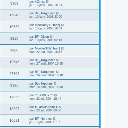
par
jk2max
8303
jeu. 13 janv. 2005 18:24
par
BF_Tailgunner
15046
lun. 10 janv. 2005 23:00
par
MoebiuS[BZHash]
10688
lun. 10 janv. 2005 16:09
par
BF_Gloup
8315
lun. 10 janv. 2005 02:10
par
MoebiuS[BZHash]
9800
ven. 22 oct. 2004 18:32
par
BF_Tailgunner
10645
ven. 27 août 2004 13:35
par
BF_Tailgunner
27708
mar. 24 août 2004 19:18
par
Bob l'éponge
9395
mer. 18 août 2004 14:48
par
^^ Sn00pY ^^
17055
ven. 23 juil. 2004 19:44
par
¤ LaMainNoire ¤
18897
ven. 23 juil. 2004 09:50
par
BF_Northox
10621
jeu. 15 juil. 2004 21:57