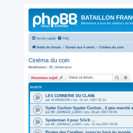
BATAILLON FRAN
Bienvenue a tous les visiteurs du f
Accès rapide
FAQ
Index du forum
Ouvert aux 4 vents
Cinéma du coin
Cinéma du coin
Modérateur :
BF_Moderateur
Recher
Re
Nouveau sujet
SUJETS
LES CONNERIE DU CLAN6
par
VI-DRAGON
»
lun. 15 oct. 2007 02:14
Syder Cochon Spyder Cochon , il peu marché a
par
BF_GRINGO_LOKO
»
jeu. 26 juil. 2007 09:40
Spiderman 4 pour Silv3r ...
par
BF_GRINGO_LOKO
»
jeu. 10 mai 2007 09:58
Pirates des Caraïbes, jusqu'au bout du monde