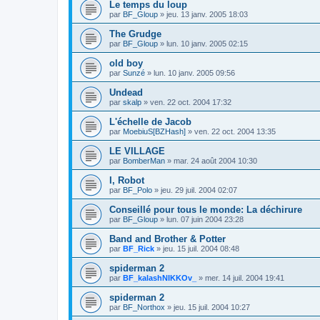
Le temps du loup
par
BF_Gloup
»
jeu. 13 janv. 2005 18:03
The Grudge
par
BF_Gloup
»
lun. 10 janv. 2005 02:15
old boy
par
Sunzé
»
lun. 10 janv. 2005 09:56
Undead
par
skalp
»
ven. 22 oct. 2004 17:32
L'échelle de Jacob
par
MoebiuS[BZHash]
»
ven. 22 oct. 2004 13:35
LE VILLAGE
par
BomberMan
»
mar. 24 août 2004 10:30
I, Robot
par
BF_Polo
»
jeu. 29 juil. 2004 02:07
Conseillé pour tous le monde: La déchirure
par
BF_Gloup
»
lun. 07 juin 2004 23:28
Band and Brother & Potter
par
BF_Rick
»
jeu. 15 juil. 2004 08:48
spiderman 2
par
BF_kalashNIKKOv_
»
mer. 14 juil. 2004 19:41
spiderman 2
par
BF_Northox
»
jeu. 15 juil. 2004 10:27