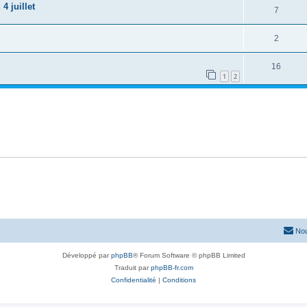
4 juillet
7
2
16
1
2
Nou
Développé par
phpBB
® Forum Software © phpBB Limited
Traduit par
phpBB-fr.com
Confidentialité
|
Conditions