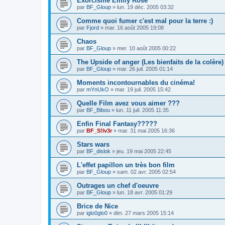
Exorcisme Emily Rose
par
BF_Gloup
»
lun. 19 déc. 2005 03:32
Comme quoi fumer c'est mal pour la terre :)
par
Fjord
»
mar. 16 août 2005 19:08
Chaos
par
BF_Gloup
»
mer. 10 août 2005 00:22
The Upside of anger (Les bienfaits de la colère)
par
BF_Gloup
»
mar. 26 juil. 2005 01:14
Moments incontournables du cinéma!
par
mYnUkO
»
mar. 19 juil. 2005 15:42
Quelle Film avez vous aimer ???
par
BF_Bibou
»
lun. 11 juil. 2005 11:35
Enfin Final Fantasy?????
par
BF_S!lv3r
»
mar. 31 mai 2005 16:36
Stars wars
par
BF_dislok
»
jeu. 19 mai 2005 22:45
L'effet papillon un très bon film
par
BF_Gloup
»
sam. 02 avr. 2005 02:54
Outrages un chef d'oeuvre
par
BF_Gloup
»
lun. 18 avr. 2005 01:29
Brice de Nice
par
iglo0glo0
»
dim. 27 mars 2005 15:14