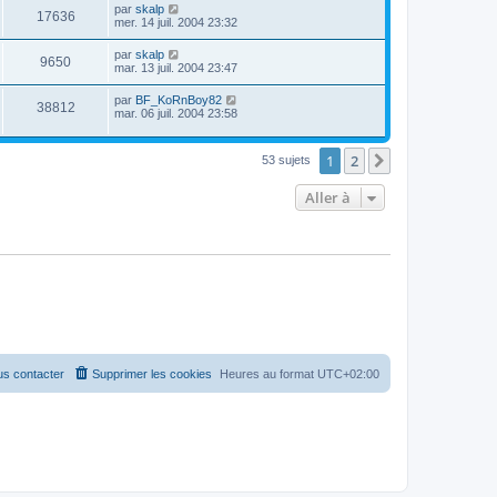
par
skalp
17636
mer. 14 juil. 2004 23:32
par
skalp
9650
mar. 13 juil. 2004 23:47
par
BF_KoRnBoy82
38812
mar. 06 juil. 2004 23:58
1
2
Suivante
53 sujets
Aller à
s contacter
Supprimer les cookies
Heures au format
UTC+02:00