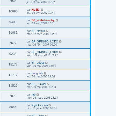
7934
jeu. 03 mai 2007 05:52
par
No$f3
10696
jeu. 19 avr. 2007 12:44
par
BF_stefr-frenchy
9409
jeu. 19 avr. 2007 10:11
par
BF_Nexus
11081
mer. 07 févr. 2007 14:01
par
BF_GRINGO_LOKO
7672
mar. 06 févr. 2007 09:00
par
BF_GRINGO_LOKO
9238
sam. 03 févr. 2007 09:17
par
BF_Lethal
18177
ven. 19 mai 2006 18:51
par
houguish
11717
jeu. 18 mai 2006 19:56
par
BF_E3ekiel
11527
mar. 09 mai 2006 16:04
par
fab
7875
mer. 08 mars 2006 23:17
par
le jackyshow
8646
dim. 01 janv. 2006 05:31
par
BF_Gloup