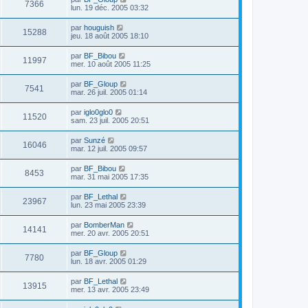
7366
lun. 19 déc. 2005 03:32
par
houguish
15288
jeu. 18 août 2005 18:10
par
BF_Bibou
11997
mer. 10 août 2005 11:25
par
BF_Gloup
7541
mar. 26 juil. 2005 01:14
par
iglo0glo0
11520
sam. 23 juil. 2005 20:51
par
Sunzé
16046
mar. 12 juil. 2005 09:57
par
BF_Bibou
8453
mar. 31 mai 2005 17:35
par
BF_Lethal
23967
lun. 23 mai 2005 23:39
par
BomberMan
14141
mer. 20 avr. 2005 20:51
par
BF_Gloup
7780
lun. 18 avr. 2005 01:29
par
BF_Lethal
13915
mer. 13 avr. 2005 23:49