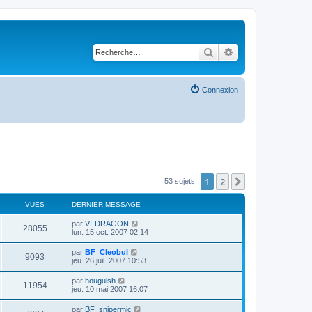
Rechercher
Recherche avancé
Connexion
1
2
Suivante
53 sujets
VUES
DERNIER MESSAGE
par
VI-DRAGON
28055
lun. 15 oct. 2007 02:14
par
BF_Cleobul
9093
jeu. 26 juil. 2007 10:53
par
houguish
11954
jeu. 10 mai 2007 16:07
par
BF_snipermjc