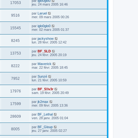
par
iglo0glo0
17053
jeu. 24 mars 2005 16:46
par
Laruel
9516
mer. 09 mars 2005 00:26
par
iglo0glo0
15545
mer. 02 mars 2005 01:37
par
jackyshow
8245
lun. 28 févr. 2005 12:42
par
BF_SLD
13753
jeu. 24 févr. 2005 20:19
par
Maverick
8222
mar. 22 févr. 2005 18:45
par
Sunzé
7952
lun. 21 févr. 2005 10:59
par
BF_S!lv3r
17976
sam. 19 févr. 2005 20:49
par
jk2max
17599
mer. 09 févr. 2005 13:36
par
BF_Lethal
28609
ven. 28 janv. 2005 01:04
par
BF_Gloup
8005
jeu. 27 janv. 2005 02:27