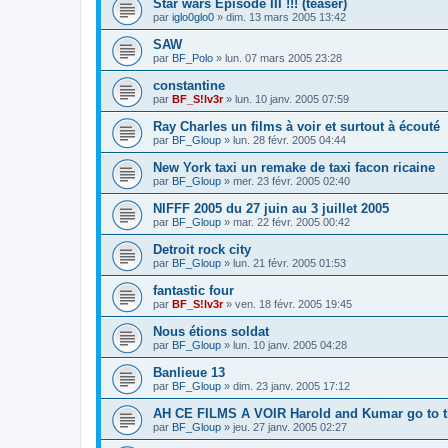
Star wars Episode III !!! (teaser)
par
iglo0glo0
»
dim. 13 mars 2005 13:42
SAW
par
BF_Polo
»
lun. 07 mars 2005 23:28
constantine
par
BF_S!lv3r
»
lun. 10 janv. 2005 07:59
Ray Charles un films à voir et surtout à écouté
par
BF_Gloup
»
lun. 28 févr. 2005 04:44
New York taxi un remake de taxi facon ricaine
par
BF_Gloup
»
mer. 23 févr. 2005 02:40
NIFFF 2005 du 27 juin au 3 juillet 2005
par
BF_Gloup
»
mar. 22 févr. 2005 00:42
Detroit rock city
par
BF_Gloup
»
lun. 21 févr. 2005 01:53
fantastic four
par
BF_S!lv3r
»
ven. 18 févr. 2005 19:45
Nous étions soldat
par
BF_Gloup
»
lun. 10 janv. 2005 04:28
Banlieue 13
par
BF_Gloup
»
dim. 23 janv. 2005 17:12
AH CE FILMS A VOIR Harold and Kumar go to t
par
BF_Gloup
»
jeu. 27 janv. 2005 02:27