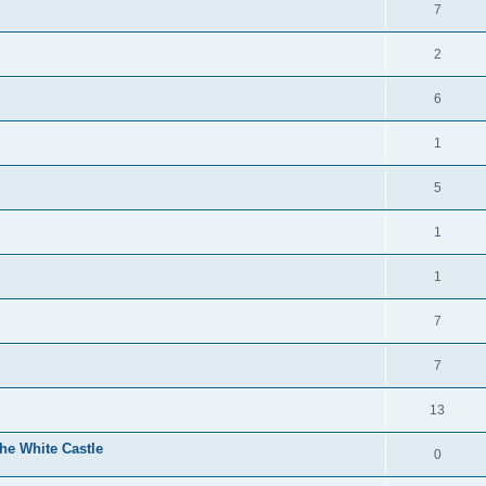
7
2
6
1
5
1
1
7
7
13
he White Castle
0