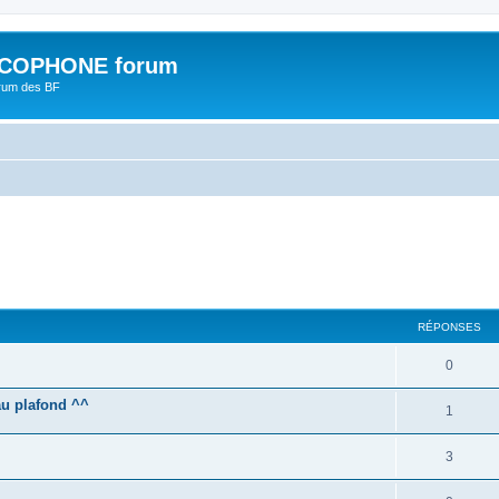
COPHONE forum
orum des BF
cher
cherche avancée
RÉPONSES
0
u plafond ^^
1
3