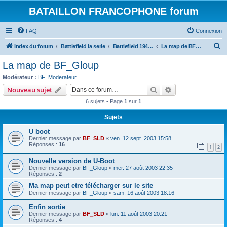
BATAILLON FRANCOPHONE forum
FAQ
Connexion
R
Index du forum
Battlefield la serie
Battlefield 1942: addon et mod
La map de BF_Gloup
e
La map de BF_Gloup
c
Modérateur :
BF_Moderateur
h
Rechercher
Recherche avanc
Nouveau sujet
e
6 sujets • Page
1
sur
1
r
Sujets
c
U boot
h
Dernier message par
BF_SLD
«
ven. 12 sept. 2003 15:58
e
Réponses :
16
1
2
r
Nouvelle version de U-Boot
Dernier message par
BF_Gloup
«
mer. 27 août 2003 22:35
Réponses :
2
Ma map peut etre télécharger sur le site
Dernier message par
BF_Gloup
«
sam. 16 août 2003 18:16
Enfin sortie
Dernier message par
BF_SLD
«
lun. 11 août 2003 20:21
Réponses :
4