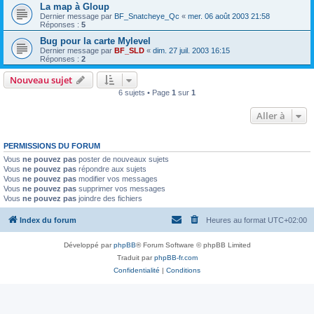
La map à Gloup
Dernier message par
BF_Snatcheye_Qc
«
mer. 06 août 2003 21:58
Réponses :
5
Bug pour la carte Mylevel
Dernier message par
BF_SLD
«
dim. 27 juil. 2003 16:15
Réponses :
2
Nouveau sujet
6 sujets • Page
1
sur
1
Aller à
PERMISSIONS DU FORUM
Vous
ne pouvez pas
poster de nouveaux sujets
Vous
ne pouvez pas
répondre aux sujets
Vous
ne pouvez pas
modifier vos messages
Vous
ne pouvez pas
supprimer vos messages
Vous
ne pouvez pas
joindre des fichiers
Index du forum
Heures au format
UTC+02:00
Développé par
phpBB
® Forum Software © phpBB Limited
Traduit par
phpBB-fr.com
Confidentialité
|
Conditions