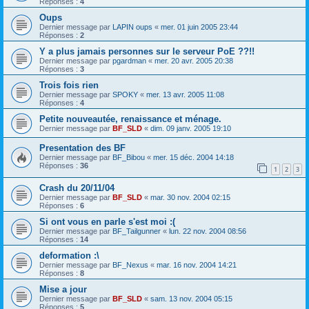
Réponses :
4
Oups
Dernier message par
LAPIN oups
«
mer. 01 juin 2005 23:44
Réponses :
2
Y a plus jamais personnes sur le serveur PoE ??!!
Dernier message par
pgardman
«
mer. 20 avr. 2005 20:38
Réponses :
3
Trois fois rien
Dernier message par
SPOKY
«
mer. 13 avr. 2005 11:08
Réponses :
4
Petite nouveautée, renaissance et ménage.
Dernier message par
BF_SLD
«
dim. 09 janv. 2005 19:10
Presentation des BF
Dernier message par
BF_Bibou
«
mer. 15 déc. 2004 14:18
Réponses :
36
1
2
3
Crash du 20/11/04
Dernier message par
BF_SLD
«
mar. 30 nov. 2004 02:15
Réponses :
6
Si ont vous en parle s'est moi :(
Dernier message par
BF_Tailgunner
«
lun. 22 nov. 2004 08:56
Réponses :
14
deformation :\
Dernier message par
BF_Nexus
«
mar. 16 nov. 2004 14:21
Réponses :
8
Mise a jour
Dernier message par
BF_SLD
«
sam. 13 nov. 2004 05:15
Réponses :
5