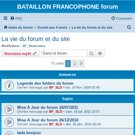
BATAILLON FRANCOPHONE forum
FAQ
Connexion
R
Index du forum
Ouvert aux 4 vents
La vie du forum et du site
e
La vie du forum et du site
c
Modérateur :
BF_Moderateur
h
Rechercher
Recherche avanc
Nouveau sujet
e
1
2
Suivante
75 sujets
r
c
Annonces
h
Legende des folders du forum
e
Dernier message par
BF_SLD
«
lun. 18 févr. 2008 02:45
r
Sujets
Mise A Jour du forum 16/07/2011
Dernier message par
BF_SLD
«
sam. 16 juil. 2011 15:57
Mise A Jour du forum 26/12/2010
Dernier message par
BF_SLD
«
dim. 26 déc. 2010 20:19
tada bonjour