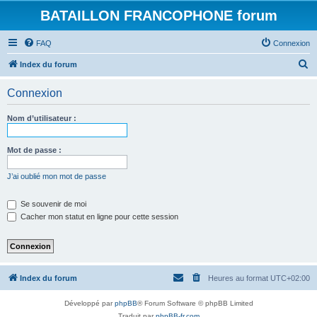
BATAILLON FRANCOPHONE forum
FAQ
Connexion
R
Index du forum
e
Connexion
c
h
Nom d’utilisateur :
e
r
Mot de passe :
c
J’ai oublié mon mot de passe
h
e
Se souvenir de moi
Cacher mon statut en ligne pour cette session
r
Index du forum
Heures au format
UTC+02:00
Développé par
phpBB
® Forum Software © phpBB Limited
Traduit par
phpBB-fr.com