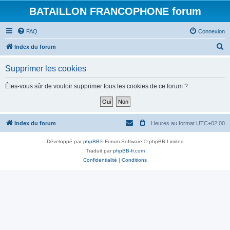
BATAILLON FRANCOPHONE forum
FAQ
Connexion
R
Index du forum
e
Supprimer les cookies
c
h
Êtes-vous sûr de vouloir supprimer tous les cookies de ce forum ?
e
r
c
Index du forum
Heures au format
UTC+02:00
h
Développé par
phpBB
® Forum Software © phpBB Limited
e
Traduit par
phpBB-fr.com
r
Confidentialité
|
Conditions