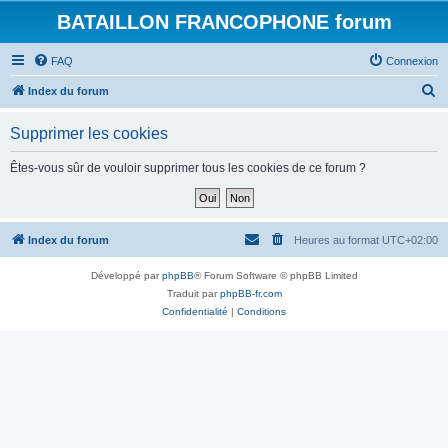
BATAILLON FRANCOPHONE forum
FAQ
Connexion
R
Index du forum
e
Supprimer les cookies
c
h
Êtes-vous sûr de vouloir supprimer tous les cookies de ce forum ?
e
r
c
Index du forum
Heures au format
UTC+02:00
h
Développé par
phpBB
® Forum Software © phpBB Limited
e
Traduit par
phpBB-fr.com
r
Confidentialité
|
Conditions